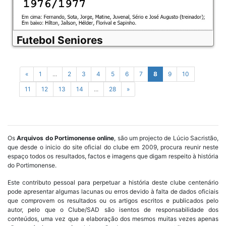
Futebol Seniores
«
1
...
2
3
4
5
6
7
8
9
10
11
12
13
14
...
28
»
Os
Arquivos do Portimonense online
, são um projecto de Lúcio Sacristão,
que desde o inicio do site oficial do clube em 2009, procura reunir neste
espaço todos os resultados, factos e imagens que digam respeito à história
do Portimonense.
Este contributo pessoal para perpetuar a história deste clube centenário
pode apresentar algumas lacunas ou erros devido à falta de dados oficiais
que comprovem os resultados ou os artigos escritos e publicados pelo
autor, pelo que o Clube/SAD são isentos de responsabilidade dos
conteúdos, uma vez que a elaboração dos mesmos muitas vezes apenas