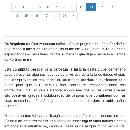
«
1
...
5
6
7
8
9
10
11
12
13
14
15
16
17
...
28
»
Os
Arquivos do Portimonense online
, são um projecto de Lúcio Sacristão,
que desde o inicio do site oficial do clube em 2009, procura reunir neste
espaço todos os resultados, factos e imagens que digam respeito à história
do Portimonense.
Este contributo pessoal para perpetuar a história deste clube centenário
pode apresentar algumas lacunas ou erros devido à falta de dados oficiais
que comprovem os resultados ou os artigos escritos e publicados pelo
autor, pelo que o Clube/SAD são isentos de responsabilidade dos
conteúdos, uma vez que a elaboração dos mesmos muitas vezes apenas
são possíveis graças à colaboração de pessoas que contribuem com as
suas memórias e fotos/imagens ou à consulta de sites e publicações
externas.
O conteúdo das várias publicações nesta secção, visam apenas um teor
lúdico e de entretenimento, não sendo de modo algum vinculativas e estão
em constante atualização, sendo a vossa ajuda sempre muito bem vinda,