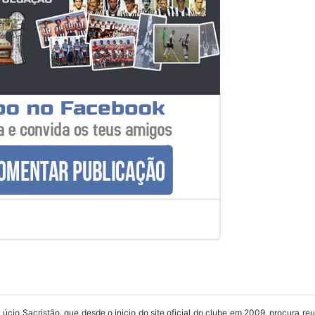
Lúcio Sacristão, que desde o inicio do site oficial do clube em 2009, procura re