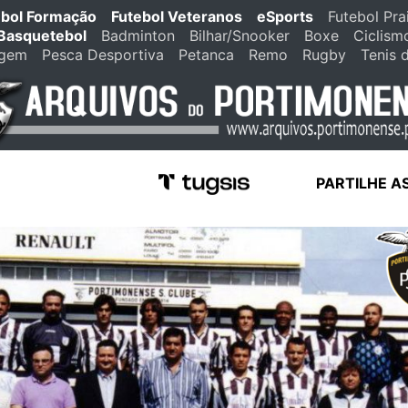
ebol Formação
Futebol Veteranos
eSports
Futebol Pra
Basquetebol
Badminton
Bilhar/Snooker
Boxe
Ciclism
agem
Pesca Desportiva
Petanca
Remo
Rugby
Tenis 
PARTILHE A