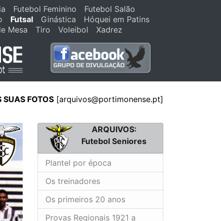
ia
Futebol Feminino
Futebol Salão
o
Futsal
Ginástica
Hóquei em Patins
de Mesa
Tiro
Voleibol
Xadrez
S SUAS FOTOS
[
arquivos@portimonense.pt
]
ARQUIVOS:
Futebol Seniores
Plantel por época
Os treinadores
Os primeiros 20 anos
Provas Regionais 1921 a