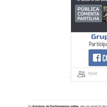
1846
Os
Arquivos do Portimonense online
, são um projecto de 