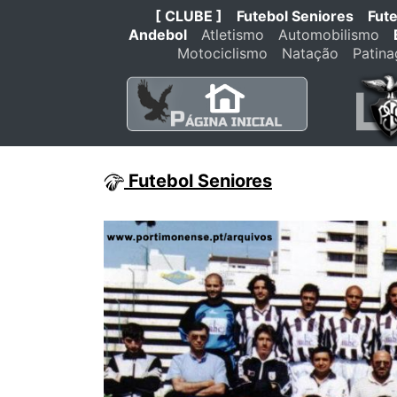
[ CLUBE ]
Futebol Seniores
Fut
Andebol
Atletismo
Automobilismo
Motociclismo
Natação
Patin
Futebol Seniores