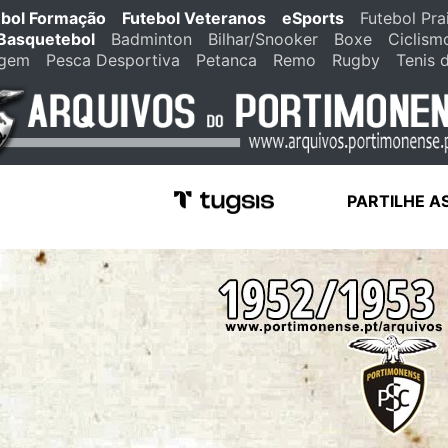
ebol Formação
Futebol Veteranos
eSports
Futebol Pra
Basquetebol
Badminton
Bilhar/Snooker
Boxe
Ciclism
agem
Pesca Desportiva
Petanca
Remo
Rugby
Tenis 
PARTILHE A