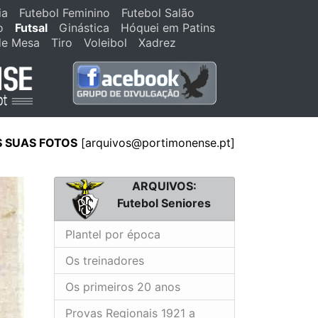
ia
Futebol Feminino
Futebol Salão
o
Futsal
Ginástica
Hóquei em Patins
de Mesa
Tiro
Voleibol
Xadrez
S SUAS FOTOS
[
arquivos@portimonense.pt
]
ARQUIVOS:
Futebol Seniores
Plantel por época
Os treinadores
Os primeiros 20 anos
Provas Regionais 1921 a