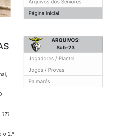
Arquivos dos Seniores
Página Inicial
ARQUIVOS:
AS
Sub-23
Jogadores / Plantel
Jogos / Provas
al,
Palmarés
D
 ???
 o 2.º