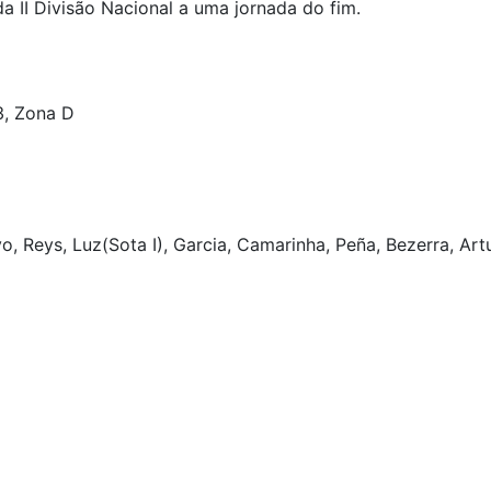
a II Divisão Nacional a uma jornada do fim.
3, Zona D
, Reys, Luz(Sota I), Garcia, Camarinha, Peña, Bezerra, Art