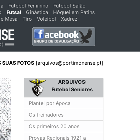
ia
Futebol Feminino
Futebol Salão
o
Futsal
Ginástica
Hóquei em Patins
de Mesa
Tiro
Voleibol
Xadrez
S SUAS FOTOS
[
arquivos@portimonense.pt
]
ARQUIVOS:
Futebol Seniores
Plantel por época
Os treinadores
Os primeiros 20 anos
Provas Regionais 1921 a