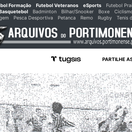
ebol Formação
Futebol Veteranos
eSports
Futebol Pra
Basquetebol
Badminton
Bilhar/Snooker
Boxe
Ciclism
agem
Pesca Desportiva
Petanca
Remo
Rugby
Tenis 
PARTILHE A