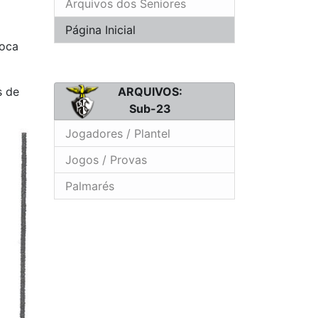
Arquivos dos Seniores
Página Inicial
poca
s de
ARQUIVOS:
Sub-23
Jogadores / Plantel
Jogos / Provas
Palmarés