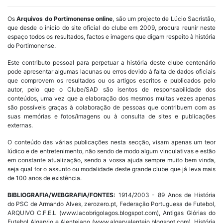
Os
Arquivos do Portimonense online
, são um projecto de Lúcio Sacristão,
que desde o inicio do site oficial do clube em 2009, procura reunir neste
espaço todos os resultados, factos e imagens que digam respeito à história
do Portimonense.
Este contributo pessoal para perpetuar a história deste clube centenário
pode apresentar algumas lacunas ou erros devido à falta de dados oficiais
que comprovem os resultados ou os artigos escritos e publicados pelo
autor, pelo que o Clube/SAD são isentos de responsabilidade dos
conteúdos, uma vez que a elaboração dos mesmos muitas vezes apenas
são possíveis graças à colaboração de pessoas que contribuem com as
suas memórias e fotos/imagens ou à consulta de sites e publicações
externas.
O conteúdo das várias publicações nesta secção, visam apenas um teor
lúdico e de entretenimento, não sendo de modo algum vinculativas e estão
em constante atualização, sendo a vossa ajuda sempre muito bem vinda,
seja qual for o assunto ou modalidade deste grande clube que já leva mais
de 100 anos de existência.
BIBLIOGRAFIA/WEBGRAFIA/FONTES:
1914/2003 - 89 Anos de História
do PSC de Armando Alves, zerozero.pt, Federação Portuguesa de Futebol,
ARQUIVO C.F.E.L (www.lacobrigolagos.blogspot.com), Antigas Glórias do
Futebol Algarvio e Alentejano (www.algarvalentejo.blogspot.com), História