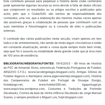
Este contributo pessoal para perpetuar a história deste clube centenário
pode apresentar algumas lacunas ou erros devido à falta de dados oficiais
que comprovem os resultados ou os artigos escritos e publicados pelo
autor, pelo que o Clube/SAD são isentos de responsabilidade dos
conteúdos, uma vez que a elaboração dos mesmos muitas vezes apenas
são possíveis graças à colaboração de pessoas que contribuem com as
suas memórias e fotos/imagens ou à consulta de sites e publicações
externas.
O conteúdo das várias publicações nesta secção, visam apenas um teor
lúdico e de entretenimento, não sendo de modo algum vinculativas e estão
em constante atualização, sendo a vossa ajuda sempre muito bem vinda,
seja qual for o assunto ou modalidade deste grande clube que já leva mais
de 100 anos de existência.
BIBLIOGRAFIA/WEBGRAFIA/FONTES:
1914/2003 - 89 Anos de História
do PSC de Armando Alves, zerozero.pt, Federação Portuguesa de Futebol,
ARQUIVO C.F.E.L (www.lacobrigolagos.blogspot.com), Antigas Glórias do
Futebol Algarvio e Alentejano (www.algarvalentejo.blogspot.com), História
dos Campeonatos de Futebol em Portugal de Giusepe Giorgio,
foradejogo.net, www.futebol365.net, ligaportugal.pt,
www.arquivista.wordpress.com, Costumes e Tradições de Portimão
(facebook), Cromos da bola da minha infância (facebook) de Jorge Manuel
Soares, o sempre prestável o Miguel Luis, futpt.blogspot.com.