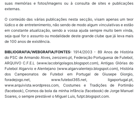
suas memórias e fotos/imagens ou à consulta de sites e publicações
externas.
O conteúdo das várias publicações nesta secção, visam apenas um teor
lúdico e de entretenimento, não sendo de modo algum vinculativas e estão
em constante atualização, sendo a vossa ajuda sempre muito bem vinda,
seja qual for o assunto ou modalidade deste grande clube que já leva mais
de 100 anos de existência.
BIBLIOGRAFIA/WEBGRAFIA/FONTES:
1914/2003 - 89 Anos de História
do PSC de Armando Alves, zerozero.pt, Federação Portuguesa de Futebol,
ARQUIVO C.F.E.L (www.lacobrigolagos.blogspot.com), Antigas Glórias do
Futebol Algarvio e Alentejano (www.algarvalentejo.blogspot.com), História
dos Campeonatos de Futebol em Portugal de Giusepe Giorgio,
foradejogo.net, www.futebol365.net, ligaportugal.pt,
www.arquivista.wordpress.com, Costumes e Tradições de Portimão
(facebook), Cromos da bola da minha infância (facebook) de Jorge Manuel
Soares, o sempre prestável o Miguel Luis, futpt.blogspot.com.