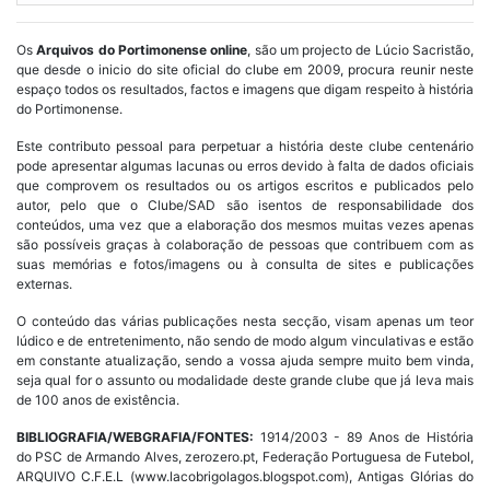
Os
Arquivos do Portimonense online
, são um projecto de Lúcio Sacristão,
que desde o inicio do site oficial do clube em 2009, procura reunir neste
espaço todos os resultados, factos e imagens que digam respeito à história
do Portimonense.
Este contributo pessoal para perpetuar a história deste clube centenário
pode apresentar algumas lacunas ou erros devido à falta de dados oficiais
que comprovem os resultados ou os artigos escritos e publicados pelo
autor, pelo que o Clube/SAD são isentos de responsabilidade dos
conteúdos, uma vez que a elaboração dos mesmos muitas vezes apenas
são possíveis graças à colaboração de pessoas que contribuem com as
suas memórias e fotos/imagens ou à consulta de sites e publicações
externas.
O conteúdo das várias publicações nesta secção, visam apenas um teor
lúdico e de entretenimento, não sendo de modo algum vinculativas e estão
em constante atualização, sendo a vossa ajuda sempre muito bem vinda,
seja qual for o assunto ou modalidade deste grande clube que já leva mais
de 100 anos de existência.
BIBLIOGRAFIA/WEBGRAFIA/FONTES:
1914/2003 - 89 Anos de História
do PSC de Armando Alves, zerozero.pt, Federação Portuguesa de Futebol,
ARQUIVO C.F.E.L (www.lacobrigolagos.blogspot.com), Antigas Glórias do