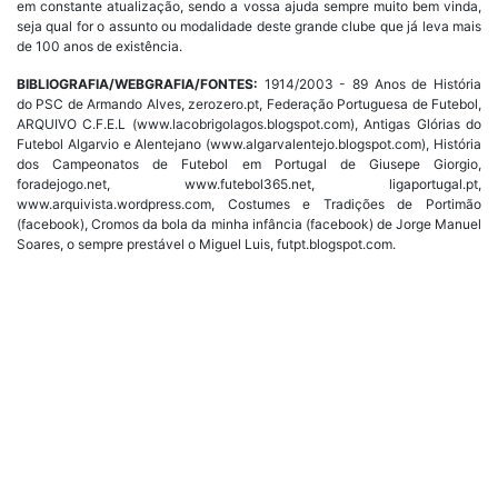
em constante atualização, sendo a vossa ajuda sempre muito bem vinda,
seja qual for o assunto ou modalidade deste grande clube que já leva mais
de 100 anos de existência.
BIBLIOGRAFIA/WEBGRAFIA/FONTES:
1914/2003 - 89 Anos de História
do PSC de Armando Alves, zerozero.pt, Federação Portuguesa de Futebol,
ARQUIVO C.F.E.L (www.lacobrigolagos.blogspot.com), Antigas Glórias do
Futebol Algarvio e Alentejano (www.algarvalentejo.blogspot.com), História
dos Campeonatos de Futebol em Portugal de Giusepe Giorgio,
foradejogo.net, www.futebol365.net, ligaportugal.pt,
www.arquivista.wordpress.com, Costumes e Tradições de Portimão
(facebook), Cromos da bola da minha infância (facebook) de Jorge Manuel
Soares, o sempre prestável o Miguel Luis, futpt.blogspot.com.