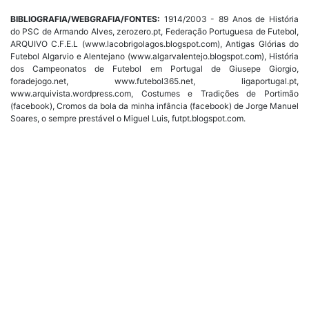
BIBLIOGRAFIA/WEBGRAFIA/FONTES:
1914/2003 - 89 Anos de História
do PSC de Armando Alves, zerozero.pt, Federação Portuguesa de Futebol,
ARQUIVO C.F.E.L (www.lacobrigolagos.blogspot.com), Antigas Glórias do
Futebol Algarvio e Alentejano (www.algarvalentejo.blogspot.com), História
dos Campeonatos de Futebol em Portugal de Giusepe Giorgio,
foradejogo.net, www.futebol365.net, ligaportugal.pt,
www.arquivista.wordpress.com, Costumes e Tradições de Portimão
(facebook), Cromos da bola da minha infância (facebook) de Jorge Manuel
Soares, o sempre prestável o Miguel Luis, futpt.blogspot.com.