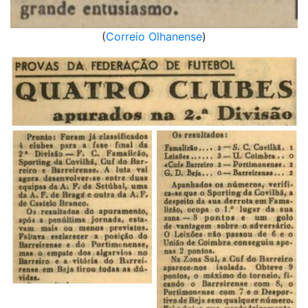
(
Correio Olhanense
)