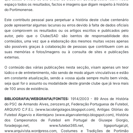
espaço todos os resultados, factos e imagens que digam respeito à história
do Portimonense.
Este contributo pessoal para perpetuar a história deste clube centenário
pode apresentar algumas lacunas ou erros devido à falta de dados oficiais
que comprovem os resultados ou os artigos escritos e publicados pelo
autor, pelo que o Clube/SAD são isentos de responsabilidade dos
conteúdos, uma vez que a elaboração dos mesmos muitas vezes apenas
são possíveis graças à colaboração de pessoas que contribuem com as
suas memórias e fotos/imagens ou à consulta de sites e publicações
externas.
O conteúdo das várias publicações nesta secção, visam apenas um teor
lúdico e de entretenimento, não sendo de modo algum vinculativas e estão
em constante atualização, sendo a vossa ajuda sempre muito bem vinda,
seja qual for o assunto ou modalidade deste grande clube que já leva mais
de 100 anos de existência.
BIBLIOGRAFIA/WEBGRAFIA/FONTES:
1914/2003 - 89 Anos de História
do PSC de Armando Alves, zerozero.pt, Federação Portuguesa de Futebol,
ARQUIVO C.F.E.L (www.lacobrigolagos.blogspot.com), Antigas Glórias do
Futebol Algarvio e Alentejano (www.algarvalentejo.blogspot.com), História
dos Campeonatos de Futebol em Portugal de Giusepe Giorgio,
foradejogo.net, www.futebol365.net, ligaportugal.pt,
www.arquivista.wordpress.com, Costumes e Tradições de Portimão