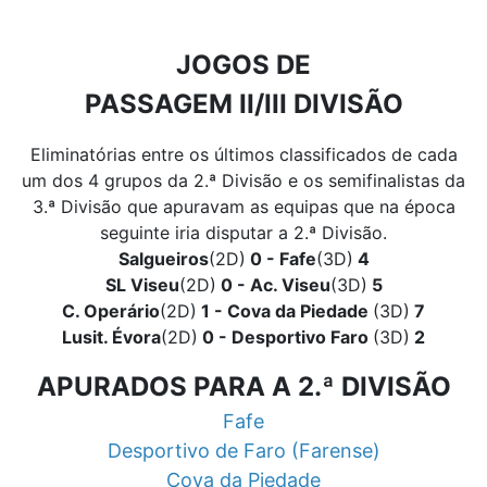
JOGOS DE
PASSAGEM II/III DIVISÃO
Eliminatórias entre os últimos classificados de cada
um dos 4 grupos da 2.ª Divisão e os semifinalistas da
3.ª Divisão que apuravam as equipas que na época
seguinte iria disputar a 2.ª Divisão.
Salgueiros
(2D)
0 - Fafe
(3D)
4
SL Viseu
(2D)
0 - Ac. Viseu
(3D)
5
C. Operário
(2D)
1 - Cova da Piedade
(3D)
7
Lusit. Évora
(2D)
0 - Desportivo Faro
(3D)
2
APURADOS PARA A 2.ª DIVISÃO
Fafe
Desportivo de Faro (Farense)
Cova da Piedade