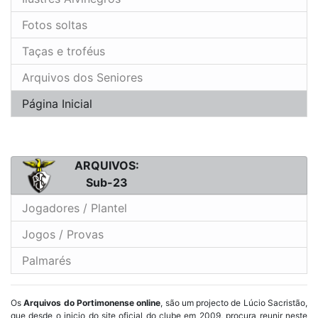
Fotos soltas
Taças e troféus
Arquivos dos Seniores
Página Inicial
ARQUIVOS:
Sub-23
Jogadores / Plantel
Jogos / Provas
Palmarés
Os
Arquivos do Portimonense online
, são um projecto de Lúcio Sacristão,
que desde o inicio do site oficial do clube em 2009, procura reunir neste