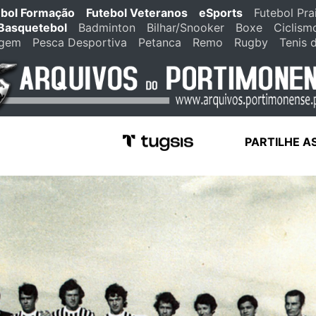
ebol Formação
Futebol Veteranos
eSports
Futebol Pra
Basquetebol
Badminton
Bilhar/Snooker
Boxe
Ciclism
agem
Pesca Desportiva
Petanca
Remo
Rugby
Tenis 
PARTILHE A