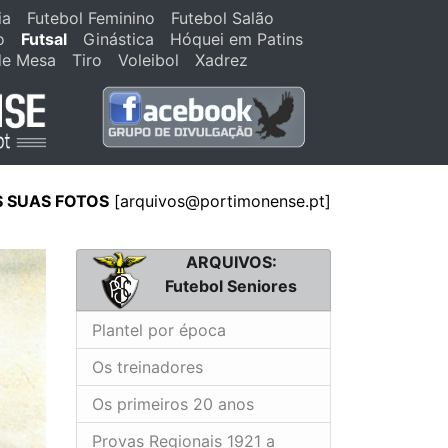
ia
Futebol Feminino
Futebol Salão
o
Futsal
Ginástica
Hóquei em Patins
de Mesa
Tiro
Voleibol
Xadrez
S SUAS FOTOS
[
arquivos@portimonense.pt
]
ARQUIVOS:
Futebol Seniores
Plantel por época
Os treinadores
Os primeiros 20 anos
Provas Regionais 1921 a