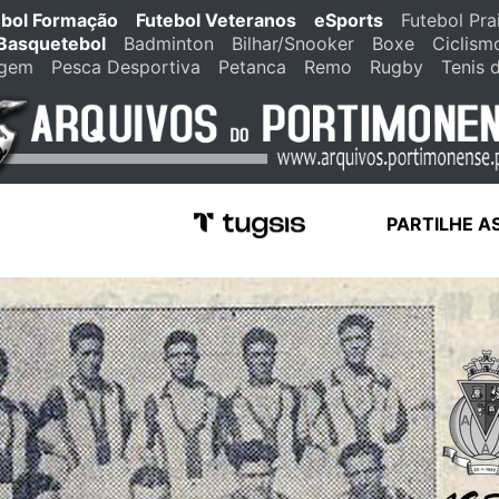
ebol Formação
Futebol Veteranos
eSports
Futebol Pra
Basquetebol
Badminton
Bilhar/Snooker
Boxe
Ciclism
agem
Pesca Desportiva
Petanca
Remo
Rugby
Tenis 
PARTILHE A