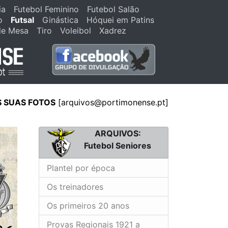
ia
Futebol Feminino
Futebol Salão
o
Futsal
Ginástica
Hóquei em Patins
de Mesa
Tiro
Voleibol
Xadrez
S SUAS FOTOS
[
arquivos@portimonense.pt
]
ARQUIVOS:
Futebol Seniores
Plantel por época
Os treinadores
Os primeiros 20 anos
Provas Regionais 1921 a