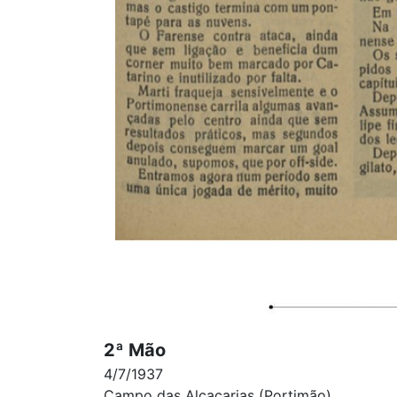
2ª Mão
4/7/1937
Campo das Alcaçarias (Portimão)