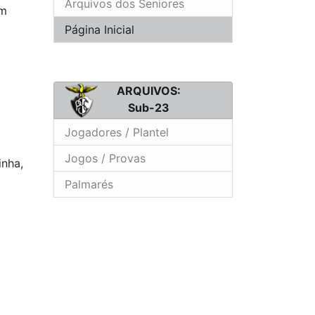
Arquivos dos Seniores
em
Página Inicial
ARQUIVOS:
Sub-23
Jogadores / Plantel
Jogos / Provas
inha,
Palmarés