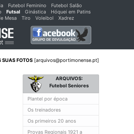
ia
Futebol Feminino
Futebol Salão
o
Futsal
Ginástica
Hóquei em Patins
de Mesa
Tiro
Voleibol
Xadrez
S SUAS FOTOS
[
arquivos@portimonense.pt
]
ARQUIVOS:
Futebol Seniores
Plantel por época
Os treinadores
Os primeiros 20 anos
Provas Regionais 1921 a