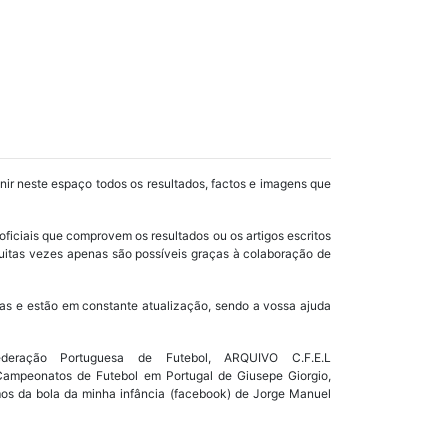
unir neste espaço todos os resultados, factos e imagens que
oficiais que comprovem os resultados ou os artigos escritos
uitas vezes apenas são possíveis graças à colaboração de
as e estão em constante atualização, sendo a vossa ajuda
ração Portuguesa de Futebol, ARQUIVO C.F.E.L
s Campeonatos de Futebol em Portugal de Giusepe Giorgio,
mos da bola da minha infância (facebook) de Jorge Manuel