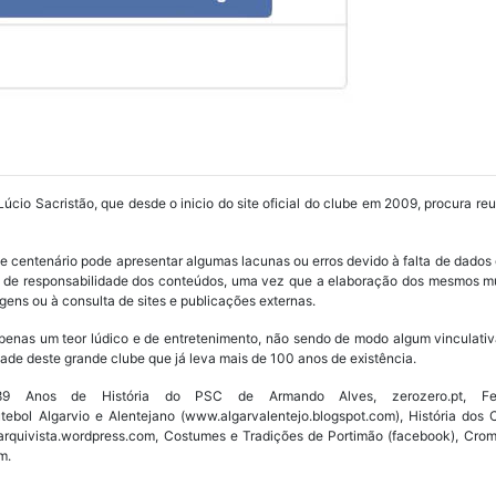
Lúcio Sacristão, que desde o inicio do site oficial do clube em 2009, procura re
ube centenário pode apresentar algumas lacunas ou erros devido à falta de dados 
os de responsabilidade dos conteúdos, uma vez que a elaboração dos mesmos m
ens ou à consulta de sites e publicações externas.
penas um teor lúdico e de entretenimento, não sendo de modo algum vinculativ
ade deste grande clube que já leva mais de 100 anos de existência.
Anos de História do PSC de Armando Alves, zerozero.pt, Fede
utebol Algarvio e Alentejano (www.algarvalentejo.blogspot.com), História do
w.arquivista.wordpress.com, Costumes e Tradições de Portimão (facebook), Cro
m.