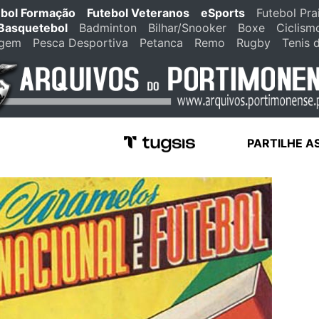
ebol Formação
Futebol Veteranos
eSports
Futebol Pra
Basquetebol
Badminton
Bilhar/Snooker
Boxe
Ciclism
agem
Pesca Desportiva
Petanca
Remo
Rugby
Tenis 
PARTILHE A