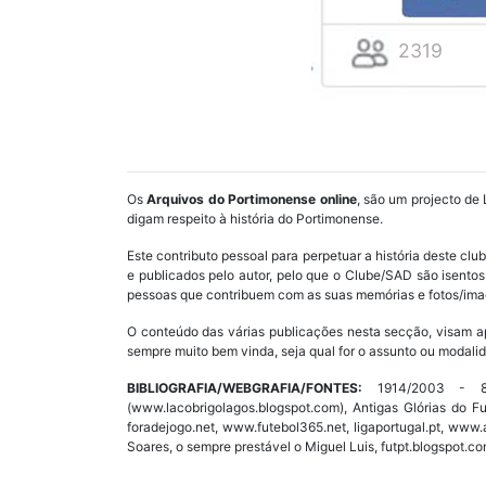
2319
Os
Arquivos do Portimonense online
, são um projecto de 
digam respeito à história do Portimonense.
Este contributo pessoal para perpetuar a história deste cl
e publicados pelo autor, pelo que o Clube/SAD são isent
pessoas que contribuem com as suas memórias e fotos/imag
O conteúdo das várias publicações nesta secção, visam a
sempre muito bem vinda, seja qual for o assunto ou modalid
BIBLIOGRAFIA/WEBGRAFIA/FONTES:
1914/2003 - 89 
(www.lacobrigolagos.blogspot.com), Antigas Glórias do F
foradejogo.net, www.futebol365.net, ligaportugal.pt, ww
Soares, o sempre prestável o Miguel Luis, futpt.blogspot.co