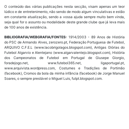
O conteúdo das várias publicações nesta secção, visam apenas um teor
lúdico e de entretenimento, não sendo de modo algum vinculativas e estão
em constante atualização, sendo a vossa ajuda sempre muito bem vinda,
seja qual for o assunto ou modalidade deste grande clube que já leva mais
de 100 anos de existência.
BIBLIOGRAFIA/WEBGRAFIA/FONTES:
1914/2003 - 89 Anos de História
do PSC de Armando Alves, zerozero.pt, Federação Portuguesa de Futebol,
ARQUIVO C.F.E.L (www.lacobrigolagos.blogspot.com), Antigas Glórias do
Futebol Algarvio e Alentejano (www.algarvalentejo.blogspot.com), História
dos Campeonatos de Futebol em Portugal de Giusepe Giorgio,
foradejogo.net, www.futebol365.net, ligaportugal.pt,
www.arquivista.wordpress.com, Costumes e Tradições de Portimão
(facebook), Cromos da bola da minha infância (facebook) de Jorge Manuel
Soares, o sempre prestável o Miguel Luis, futpt.blogspot.com.