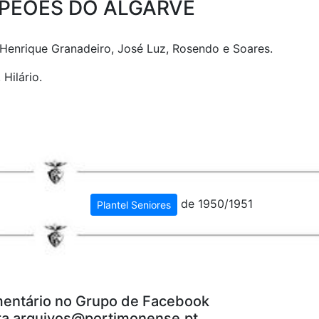
AMPEÕES DO ALGARVE
 Henrique Granadeiro, José Luz, Rosendo e Soares.
Hilário.
de 1950/1951
Plantel Seniores
entário no Grupo de Facebook
ra
arquivos@portimonense.pt