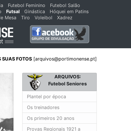
ia
Futebol Feminino
Futebol Salão
o
Futsal
Ginástica
Hóquei em Patins
de Mesa
Tiro
Voleibol
Xadrez
S SUAS FOTOS
[
arquivos@portimonense.pt
]
ARQUIVOS:
Futebol Seniores
Plantel por época
Os treinadores
Os primeiros 20 anos
Provas Regionais 1921 a