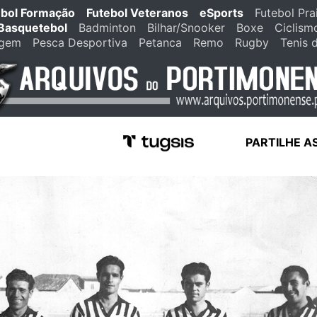
ebol Formação
Futebol Veteranos
eSports
Futebol Pra
Basquetebol
Badminton
Bilhar/Snooker
Boxe
Ciclism
agem
Pesca Desportiva
Petanca
Remo
Rugby
Tenis 
PARTILHE A