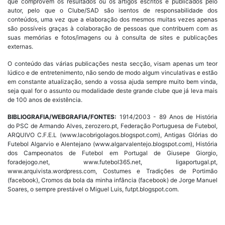
que comprovem os resultados ou os artigos escritos e publicados pelo
autor, pelo que o Clube/SAD são isentos de responsabilidade dos
conteúdos, uma vez que a elaboração dos mesmos muitas vezes apenas
são possíveis graças à colaboração de pessoas que contribuem com as
suas memórias e fotos/imagens ou à consulta de sites e publicações
externas.
O conteúdo das várias publicações nesta secção, visam apenas um teor
lúdico e de entretenimento, não sendo de modo algum vinculativas e estão
em constante atualização, sendo a vossa ajuda sempre muito bem vinda,
seja qual for o assunto ou modalidade deste grande clube que já leva mais
de 100 anos de existência.
BIBLIOGRAFIA/WEBGRAFIA/FONTES:
1914/2003 - 89 Anos de História
do PSC de Armando Alves, zerozero.pt, Federação Portuguesa de Futebol,
ARQUIVO C.F.E.L (www.lacobrigolagos.blogspot.com), Antigas Glórias do
Futebol Algarvio e Alentejano (www.algarvalentejo.blogspot.com), História
dos Campeonatos de Futebol em Portugal de Giusepe Giorgio,
foradejogo.net, www.futebol365.net, ligaportugal.pt,
www.arquivista.wordpress.com, Costumes e Tradições de Portimão
(facebook), Cromos da bola da minha infância (facebook) de Jorge Manuel
Soares, o sempre prestável o Miguel Luis, futpt.blogspot.com.