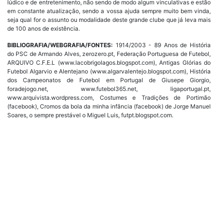
lúdico e de entretenimento, não sendo de modo algum vinculativas e estão
em constante atualização, sendo a vossa ajuda sempre muito bem vinda,
seja qual for o assunto ou modalidade deste grande clube que já leva mais
de 100 anos de existência.
BIBLIOGRAFIA/WEBGRAFIA/FONTES:
1914/2003 - 89 Anos de História
do PSC de Armando Alves, zerozero.pt, Federação Portuguesa de Futebol,
ARQUIVO C.F.E.L (www.lacobrigolagos.blogspot.com), Antigas Glórias do
Futebol Algarvio e Alentejano (www.algarvalentejo.blogspot.com), História
dos Campeonatos de Futebol em Portugal de Giusepe Giorgio,
foradejogo.net, www.futebol365.net, ligaportugal.pt,
www.arquivista.wordpress.com, Costumes e Tradições de Portimão
(facebook), Cromos da bola da minha infância (facebook) de Jorge Manuel
Soares, o sempre prestável o Miguel Luis, futpt.blogspot.com.