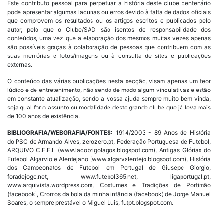
Este contributo pessoal para perpetuar a história deste clube centenário
pode apresentar algumas lacunas ou erros devido à falta de dados oficiais
que comprovem os resultados ou os artigos escritos e publicados pelo
autor, pelo que o Clube/SAD são isentos de responsabilidade dos
conteúdos, uma vez que a elaboração dos mesmos muitas vezes apenas
são possíveis graças à colaboração de pessoas que contribuem com as
suas memórias e fotos/imagens ou à consulta de sites e publicações
externas.
O conteúdo das várias publicações nesta secção, visam apenas um teor
lúdico e de entretenimento, não sendo de modo algum vinculativas e estão
em constante atualização, sendo a vossa ajuda sempre muito bem vinda,
seja qual for o assunto ou modalidade deste grande clube que já leva mais
de 100 anos de existência.
BIBLIOGRAFIA/WEBGRAFIA/FONTES:
1914/2003 - 89 Anos de História
do PSC de Armando Alves, zerozero.pt, Federação Portuguesa de Futebol,
ARQUIVO C.F.E.L (www.lacobrigolagos.blogspot.com), Antigas Glórias do
Futebol Algarvio e Alentejano (www.algarvalentejo.blogspot.com), História
dos Campeonatos de Futebol em Portugal de Giusepe Giorgio,
foradejogo.net, www.futebol365.net, ligaportugal.pt,
www.arquivista.wordpress.com, Costumes e Tradições de Portimão
(facebook), Cromos da bola da minha infância (facebook) de Jorge Manuel
Soares, o sempre prestável o Miguel Luis, futpt.blogspot.com.