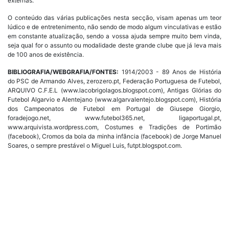
externas.
O conteúdo das várias publicações nesta secção, visam apenas um teor
lúdico e de entretenimento, não sendo de modo algum vinculativas e estão
em constante atualização, sendo a vossa ajuda sempre muito bem vinda,
seja qual for o assunto ou modalidade deste grande clube que já leva mais
de 100 anos de existência.
BIBLIOGRAFIA/WEBGRAFIA/FONTES:
1914/2003 - 89 Anos de História
do PSC de Armando Alves, zerozero.pt, Federação Portuguesa de Futebol,
ARQUIVO C.F.E.L (www.lacobrigolagos.blogspot.com), Antigas Glórias do
Futebol Algarvio e Alentejano (www.algarvalentejo.blogspot.com), História
dos Campeonatos de Futebol em Portugal de Giusepe Giorgio,
foradejogo.net, www.futebol365.net, ligaportugal.pt,
www.arquivista.wordpress.com, Costumes e Tradições de Portimão
(facebook), Cromos da bola da minha infância (facebook) de Jorge Manuel
Soares, o sempre prestável o Miguel Luis, futpt.blogspot.com.