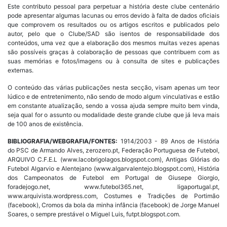
Este contributo pessoal para perpetuar a história deste clube centenário
pode apresentar algumas lacunas ou erros devido à falta de dados oficiais
que comprovem os resultados ou os artigos escritos e publicados pelo
autor, pelo que o Clube/SAD são isentos de responsabilidade dos
conteúdos, uma vez que a elaboração dos mesmos muitas vezes apenas
são possíveis graças à colaboração de pessoas que contribuem com as
suas memórias e fotos/imagens ou à consulta de sites e publicações
externas.
O conteúdo das várias publicações nesta secção, visam apenas um teor
lúdico e de entretenimento, não sendo de modo algum vinculativas e estão
em constante atualização, sendo a vossa ajuda sempre muito bem vinda,
seja qual for o assunto ou modalidade deste grande clube que já leva mais
de 100 anos de existência.
BIBLIOGRAFIA/WEBGRAFIA/FONTES:
1914/2003 - 89 Anos de História
do PSC de Armando Alves, zerozero.pt, Federação Portuguesa de Futebol,
ARQUIVO C.F.E.L (www.lacobrigolagos.blogspot.com), Antigas Glórias do
Futebol Algarvio e Alentejano (www.algarvalentejo.blogspot.com), História
dos Campeonatos de Futebol em Portugal de Giusepe Giorgio,
foradejogo.net, www.futebol365.net, ligaportugal.pt,
www.arquivista.wordpress.com, Costumes e Tradições de Portimão
(facebook), Cromos da bola da minha infância (facebook) de Jorge Manuel
Soares, o sempre prestável o Miguel Luis, futpt.blogspot.com.