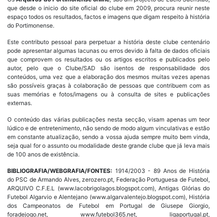
que desde o inicio do site oficial do clube em 2009, procura reunir neste
espaço todos os resultados, factos e imagens que digam respeito à história
do Portimonense.
Este contributo pessoal para perpetuar a história deste clube centenário
pode apresentar algumas lacunas ou erros devido à falta de dados oficiais
que comprovem os resultados ou os artigos escritos e publicados pelo
autor, pelo que o Clube/SAD são isentos de responsabilidade dos
conteúdos, uma vez que a elaboração dos mesmos muitas vezes apenas
são possíveis graças à colaboração de pessoas que contribuem com as
suas memórias e fotos/imagens ou à consulta de sites e publicações
externas.
O conteúdo das várias publicações nesta secção, visam apenas um teor
lúdico e de entretenimento, não sendo de modo algum vinculativas e estão
em constante atualização, sendo a vossa ajuda sempre muito bem vinda,
seja qual for o assunto ou modalidade deste grande clube que já leva mais
de 100 anos de existência.
BIBLIOGRAFIA/WEBGRAFIA/FONTES:
1914/2003 - 89 Anos de História
do PSC de Armando Alves, zerozero.pt, Federação Portuguesa de Futebol,
ARQUIVO C.F.E.L (www.lacobrigolagos.blogspot.com), Antigas Glórias do
Futebol Algarvio e Alentejano (www.algarvalentejo.blogspot.com), História
dos Campeonatos de Futebol em Portugal de Giusepe Giorgio,
foradejogo.net, www.futebol365.net, ligaportugal.pt,