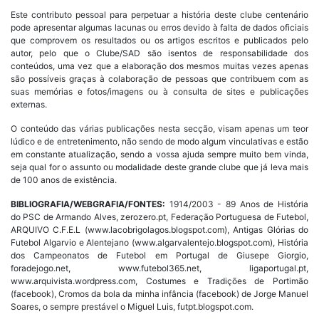
Este contributo pessoal para perpetuar a história deste clube centenário
pode apresentar algumas lacunas ou erros devido à falta de dados oficiais
que comprovem os resultados ou os artigos escritos e publicados pelo
autor, pelo que o Clube/SAD são isentos de responsabilidade dos
conteúdos, uma vez que a elaboração dos mesmos muitas vezes apenas
são possíveis graças à colaboração de pessoas que contribuem com as
suas memórias e fotos/imagens ou à consulta de sites e publicações
externas.
O conteúdo das várias publicações nesta secção, visam apenas um teor
lúdico e de entretenimento, não sendo de modo algum vinculativas e estão
em constante atualização, sendo a vossa ajuda sempre muito bem vinda,
seja qual for o assunto ou modalidade deste grande clube que já leva mais
de 100 anos de existência.
BIBLIOGRAFIA/WEBGRAFIA/FONTES:
1914/2003 - 89 Anos de História
do PSC de Armando Alves, zerozero.pt, Federação Portuguesa de Futebol,
ARQUIVO C.F.E.L (www.lacobrigolagos.blogspot.com), Antigas Glórias do
Futebol Algarvio e Alentejano (www.algarvalentejo.blogspot.com), História
dos Campeonatos de Futebol em Portugal de Giusepe Giorgio,
foradejogo.net, www.futebol365.net, ligaportugal.pt,
www.arquivista.wordpress.com, Costumes e Tradições de Portimão
(facebook), Cromos da bola da minha infância (facebook) de Jorge Manuel
Soares, o sempre prestável o Miguel Luis, futpt.blogspot.com.