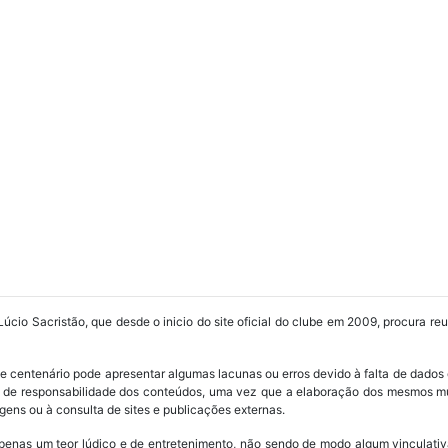
Lúcio Sacristão, que desde o inicio do site oficial do clube em 2009, procura re
ube centenário pode apresentar algumas lacunas ou erros devido à falta de dados 
os de responsabilidade dos conteúdos, uma vez que a elaboração dos mesmos m
ens ou à consulta de sites e publicações externas.
penas um teor lúdico e de entretenimento, não sendo de modo algum vinculativ