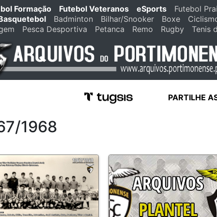
ebol Formação
Futebol Veteranos
eSports
Futebol Pra
Basquetebol
Badminton
Bilhar/Snooker
Boxe
Ciclism
agem
Pesca Desportiva
Petanca
Remo
Rugby
Tenis 
PARTILHE A
967/1968