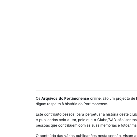
Os
Arquivos do Portimonense online
, são um projecto de 
digam respeito à história do Portimonense.
Este contributo pessoal para perpetuar a história deste cl
e publicados pelo autor, pelo que o Clube/SAD são isent
pessoas que contribuem com as suas memórias e fotos/imag
O conteúdo das várias publicações nesta secção, visam a