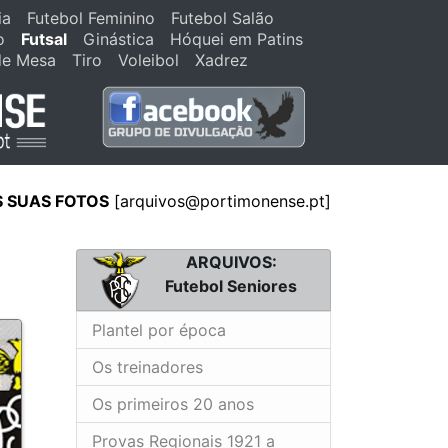
ia
Futebol Feminino
Futebol Salão
o
Futsal
Ginástica
Hóquei em Patins
de Mesa
Tiro
Voleibol
Xadrez
S SUAS FOTOS
[
arquivos@portimonense.pt
]
ARQUIVOS:
Futebol Seniores
Plantel por época
Os treinadores
Os primeiros 20 anos
Provas Regionais 1921 a