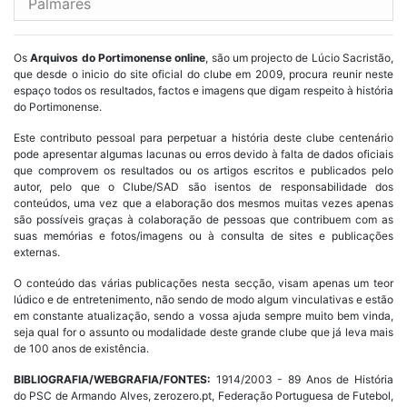
Palmarés
Os
Arquivos do Portimonense online
, são um projecto de Lúcio Sacristão,
que desde o inicio do site oficial do clube em 2009, procura reunir neste
espaço todos os resultados, factos e imagens que digam respeito à história
do Portimonense.
Este contributo pessoal para perpetuar a história deste clube centenário
pode apresentar algumas lacunas ou erros devido à falta de dados oficiais
que comprovem os resultados ou os artigos escritos e publicados pelo
autor, pelo que o Clube/SAD são isentos de responsabilidade dos
conteúdos, uma vez que a elaboração dos mesmos muitas vezes apenas
são possíveis graças à colaboração de pessoas que contribuem com as
suas memórias e fotos/imagens ou à consulta de sites e publicações
externas.
O conteúdo das várias publicações nesta secção, visam apenas um teor
lúdico e de entretenimento, não sendo de modo algum vinculativas e estão
em constante atualização, sendo a vossa ajuda sempre muito bem vinda,
seja qual for o assunto ou modalidade deste grande clube que já leva mais
de 100 anos de existência.
BIBLIOGRAFIA/WEBGRAFIA/FONTES:
1914/2003 - 89 Anos de História
do PSC de Armando Alves, zerozero.pt, Federação Portuguesa de Futebol,