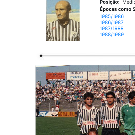
Posição:
Médi
Épocas como S
1985/1986
1986/1987
1987/1988
1988/1989