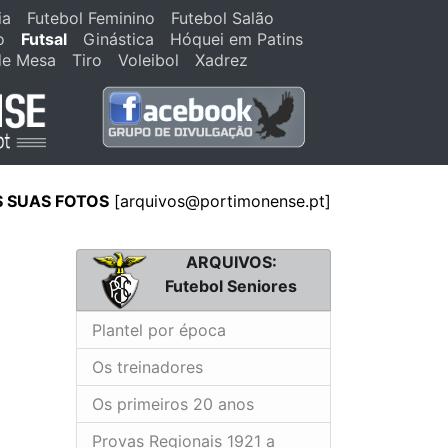
ia
Futebol Feminino
Futebol Salão
o
Futsal
Ginástica
Hóquei em Patins
de Mesa
Tiro
Voleibol
Xadrez
S SUAS FOTOS
[
arquivos@portimonense.pt
]
ARQUIVOS:
Futebol Seniores
Plantel por época
Os treinadores
Os primeiros 20 anos
Provas Regionais 1921 a