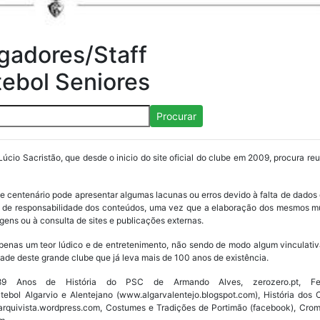
gadores/Staff
tebol Seniores
Procurar
Lúcio Sacristão, que desde o inicio do site oficial do clube em 2009, procura re
ube centenário pode apresentar algumas lacunas ou erros devido à falta de dados 
os de responsabilidade dos conteúdos, uma vez que a elaboração dos mesmos m
ens ou à consulta de sites e publicações externas.
penas um teor lúdico e de entretenimento, não sendo de modo algum vinculativ
ade deste grande clube que já leva mais de 100 anos de existência.
Anos de História do PSC de Armando Alves, zerozero.pt, Fede
utebol Algarvio e Alentejano (www.algarvalentejo.blogspot.com), História do
w.arquivista.wordpress.com, Costumes e Tradições de Portimão (facebook), Cro