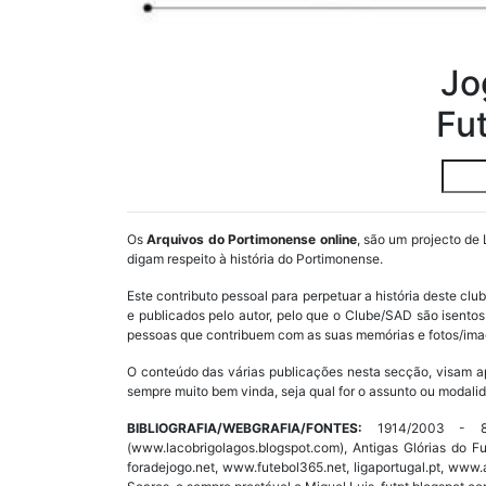
Jo
Fu
Os
Arquivos do Portimonense online
, são um projecto de 
digam respeito à história do Portimonense.
Este contributo pessoal para perpetuar a história deste cl
e publicados pelo autor, pelo que o Clube/SAD são isent
pessoas que contribuem com as suas memórias e fotos/imag
O conteúdo das várias publicações nesta secção, visam a
sempre muito bem vinda, seja qual for o assunto ou modalid
BIBLIOGRAFIA/WEBGRAFIA/FONTES:
1914/2003 - 89 
(www.lacobrigolagos.blogspot.com), Antigas Glórias do F
foradejogo.net, www.futebol365.net, ligaportugal.pt, ww