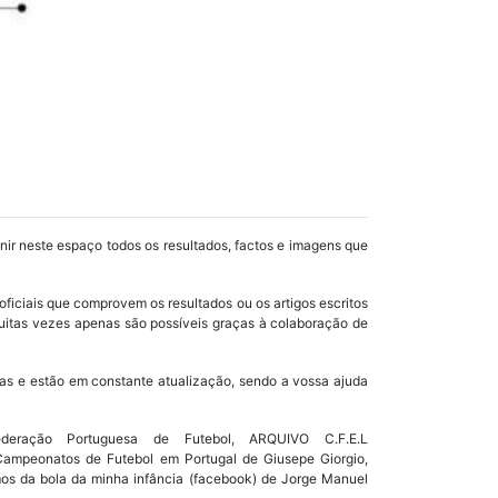
unir neste espaço todos os resultados, factos e imagens que
oficiais que comprovem os resultados ou os artigos escritos
uitas vezes apenas são possíveis graças à colaboração de
as e estão em constante atualização, sendo a vossa ajuda
ração Portuguesa de Futebol, ARQUIVO C.F.E.L
s Campeonatos de Futebol em Portugal de Giusepe Giorgio,
mos da bola da minha infância (facebook) de Jorge Manuel