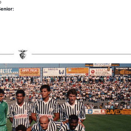
o
enior: