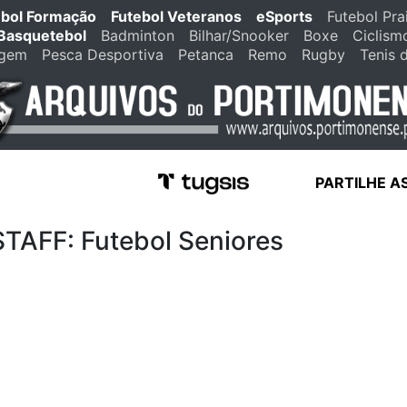
ebol Formação
Futebol Veteranos
eSports
Futebol Pra
Basquetebol
Badminton
Bilhar/Snooker
Boxe
Ciclism
agem
Pesca Desportiva
Petanca
Remo
Rugby
Tenis 
PARTILHE A
FF: Futebol Seniores