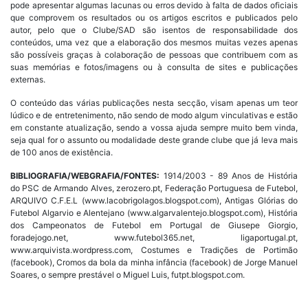
pode apresentar algumas lacunas ou erros devido à falta de dados oficiais
que comprovem os resultados ou os artigos escritos e publicados pelo
autor, pelo que o Clube/SAD são isentos de responsabilidade dos
conteúdos, uma vez que a elaboração dos mesmos muitas vezes apenas
são possíveis graças à colaboração de pessoas que contribuem com as
suas memórias e fotos/imagens ou à consulta de sites e publicações
externas.
O conteúdo das várias publicações nesta secção, visam apenas um teor
lúdico e de entretenimento, não sendo de modo algum vinculativas e estão
em constante atualização, sendo a vossa ajuda sempre muito bem vinda,
seja qual for o assunto ou modalidade deste grande clube que já leva mais
de 100 anos de existência.
BIBLIOGRAFIA/WEBGRAFIA/FONTES:
1914/2003 - 89 Anos de História
do PSC de Armando Alves, zerozero.pt, Federação Portuguesa de Futebol,
ARQUIVO C.F.E.L (www.lacobrigolagos.blogspot.com), Antigas Glórias do
Futebol Algarvio e Alentejano (www.algarvalentejo.blogspot.com), História
dos Campeonatos de Futebol em Portugal de Giusepe Giorgio,
foradejogo.net, www.futebol365.net, ligaportugal.pt,
www.arquivista.wordpress.com, Costumes e Tradições de Portimão
(facebook), Cromos da bola da minha infância (facebook) de Jorge Manuel
Soares, o sempre prestável o Miguel Luis, futpt.blogspot.com.