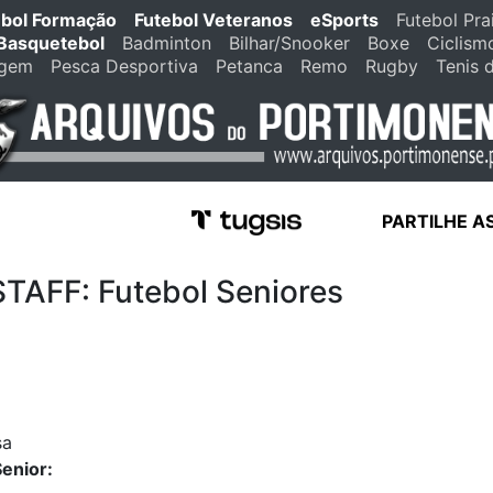
ebol Formação
Futebol Veteranos
eSports
Futebol Pra
Basquetebol
Badminton
Bilhar/Snooker
Boxe
Ciclism
agem
Pesca Desportiva
Petanca
Remo
Rugby
Tenis 
PARTILHE A
FF: Futebol Seniores
sa
enior: