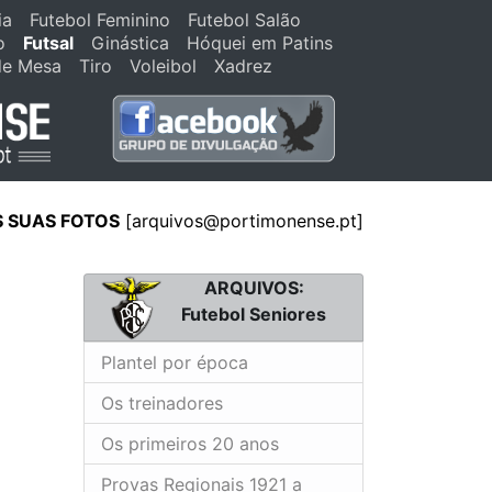
ia
Futebol Feminino
Futebol Salão
o
Futsal
Ginástica
Hóquei em Patins
de Mesa
Tiro
Voleibol
Xadrez
S SUAS FOTOS
[
arquivos@portimonense.pt
]
ARQUIVOS:
Futebol Seniores
Plantel por época
Os treinadores
Os primeiros 20 anos
Provas Regionais 1921 a