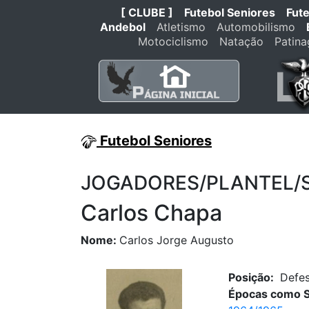
[ CLUBE ]
Futebol Seniores
Fut
Andebol
Atletismo
Automobilismo
Motociclismo
Natação
Patin
Futebol Seniores
JOGADORES/PLANTEL/STA
Carlos Chapa
Nome:
Carlos Jorge Augusto
Posição:
Defe
Épocas como S