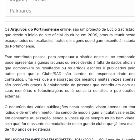
Palmarés
Os
Arquivos do Portimonense online
, são um projecto de Lúcio Sacristão,
que desde o inicio do site oficial do clube em 2009, procura reunir neste
espaço todos os resultados, factos e imagens que digam respeito à história
do Portimonense.
Este contributo pessoal para perpetuar a história deste clube centenário
pode apresentar algumas lacunas ou erros devido à falta de dados oficiais
que comprovem os resultados ou os artigos escritos e publicados pelo
autor, pelo que o Clube/SAD são isentos de responsabilidade dos
conteúdos, uma vez que a elaboração dos mesmos muitas vezes apenas
são possíveis graças à colaboração de pessoas que contribuem com as
suas memórias e fotos/imagens ou à consulta de sites e publicações
externas.
O conteúdo das várias publicações nesta secção, visam apenas um teor
lúdico e de entretenimento, não sendo de modo algum vinculativas e estão
em constante atualização, sendo a vossa ajuda sempre muito bem vinda,
seja qual for o assunto ou modalidade deste grande clube que já leva mais
de 100 anos de existência.
BIBLIOGRAFIA/WEBGRAFIA/FONTES:
1914/2003 - 89 Anos de História