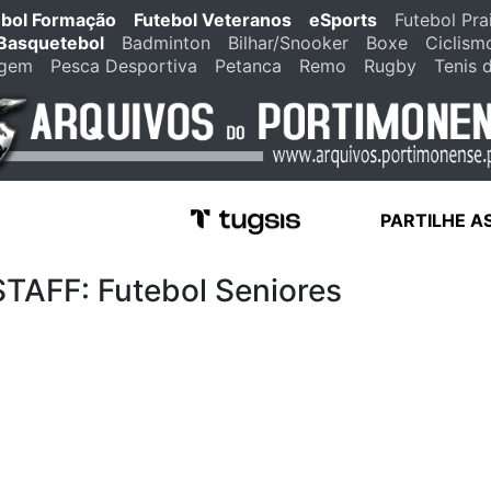
ebol Formação
Futebol Veteranos
eSports
Futebol Pra
Basquetebol
Badminton
Bilhar/Snooker
Boxe
Ciclism
agem
Pesca Desportiva
Petanca
Remo
Rugby
Tenis 
PARTILHE A
FF: Futebol Seniores