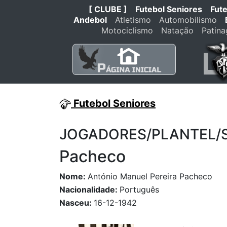
[ CLUBE ]
Futebol Seniores
Fut
Andebol
Atletismo
Automobilismo
Motociclismo
Natação
Patin
Futebol Seniores
JOGADORES/PLANTEL/STA
Pacheco
Nome:
António Manuel Pereira Pacheco
Nacionalidade:
Português
Nasceu:
16-12-1942