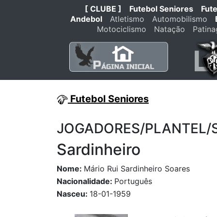
[ CLUBE ]
Futebol Seniores
Fut
Andebol
Atletismo
Automobilismo
Motociclismo
Natação
Patin
Futebol Seniores
JOGADORES/PLANTEL/STA
Sardinheiro
Nome:
Mário Rui Sardinheiro Soares
Nacionalidade:
Português
Nasceu:
18-01-1959