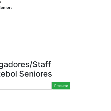
o
enior:
gadores/Staff
tebol Seniores
Procurar