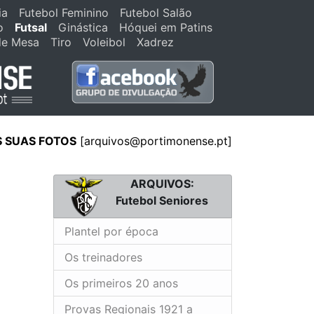
ia
Futebol Feminino
Futebol Salão
o
Futsal
Ginástica
Hóquei em Patins
de Mesa
Tiro
Voleibol
Xadrez
S SUAS FOTOS
[
arquivos@portimonense.pt
]
ARQUIVOS:
Futebol Seniores
Plantel por época
Os treinadores
Os primeiros 20 anos
Provas Regionais 1921 a