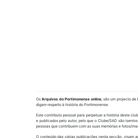
Os
Arquivos do Portimonense online
, são um projecto de 
digam respeito à história do Portimonense.
Este contributo pessoal para perpetuar a história deste cl
e publicados pelo autor, pelo que o Clube/SAD são isent
pessoas que contribuem com as suas memórias e fotos/imag
O conteúdo das várias publicações nesta secção, visam a