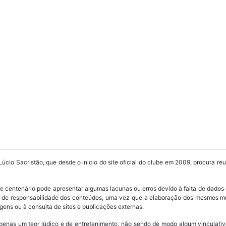
Lúcio Sacristão, que desde o inicio do site oficial do clube em 2009, procura re
ube centenário pode apresentar algumas lacunas ou erros devido à falta de dados 
os de responsabilidade dos conteúdos, uma vez que a elaboração dos mesmos m
ens ou à consulta de sites e publicações externas.
penas um teor lúdico e de entretenimento, não sendo de modo algum vinculativ