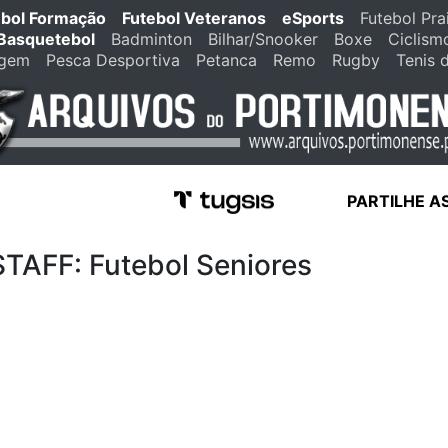
ebol Formação
Futebol Veteranos
eSports
Futebol Pra
Basquetebol
Badminton
Bilhar/Snooker
Boxe
Ciclism
agem
Pesca Desportiva
Petanca
Remo
Rugby
Tenis 
PARTILHE A
FF: Futebol Seniores