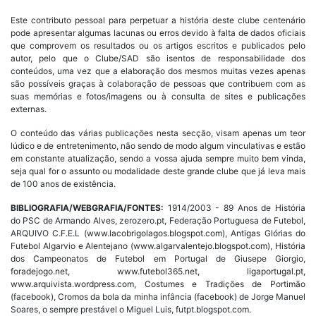
Este contributo pessoal para perpetuar a história deste clube centenário
pode apresentar algumas lacunas ou erros devido à falta de dados oficiais
que comprovem os resultados ou os artigos escritos e publicados pelo
autor, pelo que o Clube/SAD são isentos de responsabilidade dos
conteúdos, uma vez que a elaboração dos mesmos muitas vezes apenas
são possíveis graças à colaboração de pessoas que contribuem com as
suas memórias e fotos/imagens ou à consulta de sites e publicações
externas.
O conteúdo das várias publicações nesta secção, visam apenas um teor
lúdico e de entretenimento, não sendo de modo algum vinculativas e estão
em constante atualização, sendo a vossa ajuda sempre muito bem vinda,
seja qual for o assunto ou modalidade deste grande clube que já leva mais
de 100 anos de existência.
BIBLIOGRAFIA/WEBGRAFIA/FONTES:
1914/2003 - 89 Anos de História
do PSC de Armando Alves, zerozero.pt, Federação Portuguesa de Futebol,
ARQUIVO C.F.E.L (www.lacobrigolagos.blogspot.com), Antigas Glórias do
Futebol Algarvio e Alentejano (www.algarvalentejo.blogspot.com), História
dos Campeonatos de Futebol em Portugal de Giusepe Giorgio,
foradejogo.net, www.futebol365.net, ligaportugal.pt,
www.arquivista.wordpress.com, Costumes e Tradições de Portimão
(facebook), Cromos da bola da minha infância (facebook) de Jorge Manuel
Soares, o sempre prestável o Miguel Luis, futpt.blogspot.com.