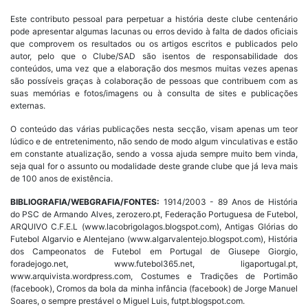
Este contributo pessoal para perpetuar a história deste clube centenário
pode apresentar algumas lacunas ou erros devido à falta de dados oficiais
que comprovem os resultados ou os artigos escritos e publicados pelo
autor, pelo que o Clube/SAD são isentos de responsabilidade dos
conteúdos, uma vez que a elaboração dos mesmos muitas vezes apenas
são possíveis graças à colaboração de pessoas que contribuem com as
suas memórias e fotos/imagens ou à consulta de sites e publicações
externas.
O conteúdo das várias publicações nesta secção, visam apenas um teor
lúdico e de entretenimento, não sendo de modo algum vinculativas e estão
em constante atualização, sendo a vossa ajuda sempre muito bem vinda,
seja qual for o assunto ou modalidade deste grande clube que já leva mais
de 100 anos de existência.
BIBLIOGRAFIA/WEBGRAFIA/FONTES:
1914/2003 - 89 Anos de História
do PSC de Armando Alves, zerozero.pt, Federação Portuguesa de Futebol,
ARQUIVO C.F.E.L (www.lacobrigolagos.blogspot.com), Antigas Glórias do
Futebol Algarvio e Alentejano (www.algarvalentejo.blogspot.com), História
dos Campeonatos de Futebol em Portugal de Giusepe Giorgio,
foradejogo.net, www.futebol365.net, ligaportugal.pt,
www.arquivista.wordpress.com, Costumes e Tradições de Portimão
(facebook), Cromos da bola da minha infância (facebook) de Jorge Manuel
Soares, o sempre prestável o Miguel Luis, futpt.blogspot.com.