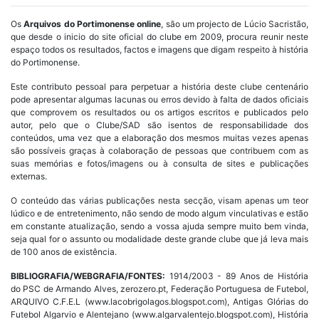
Os
Arquivos do Portimonense online
, são um projecto de Lúcio Sacristão,
que desde o inicio do site oficial do clube em 2009, procura reunir neste
espaço todos os resultados, factos e imagens que digam respeito à história
do Portimonense.
Este contributo pessoal para perpetuar a história deste clube centenário
pode apresentar algumas lacunas ou erros devido à falta de dados oficiais
que comprovem os resultados ou os artigos escritos e publicados pelo
autor, pelo que o Clube/SAD são isentos de responsabilidade dos
conteúdos, uma vez que a elaboração dos mesmos muitas vezes apenas
são possíveis graças à colaboração de pessoas que contribuem com as
suas memórias e fotos/imagens ou à consulta de sites e publicações
externas.
O conteúdo das várias publicações nesta secção, visam apenas um teor
lúdico e de entretenimento, não sendo de modo algum vinculativas e estão
em constante atualização, sendo a vossa ajuda sempre muito bem vinda,
seja qual for o assunto ou modalidade deste grande clube que já leva mais
de 100 anos de existência.
BIBLIOGRAFIA/WEBGRAFIA/FONTES:
1914/2003 - 89 Anos de História
do PSC de Armando Alves, zerozero.pt, Federação Portuguesa de Futebol,
ARQUIVO C.F.E.L (www.lacobrigolagos.blogspot.com), Antigas Glórias do
Futebol Algarvio e Alentejano (www.algarvalentejo.blogspot.com), História