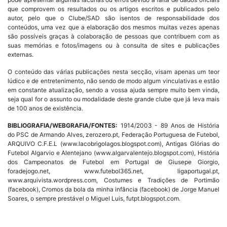
que comprovem os resultados ou os artigos escritos e publicados pelo
autor, pelo que o Clube/SAD são isentos de responsabilidade dos
conteúdos, uma vez que a elaboração dos mesmos muitas vezes apenas
são possíveis graças à colaboração de pessoas que contribuem com as
suas memórias e fotos/imagens ou à consulta de sites e publicações
externas.
O conteúdo das várias publicações nesta secção, visam apenas um teor
lúdico e de entretenimento, não sendo de modo algum vinculativas e estão
em constante atualização, sendo a vossa ajuda sempre muito bem vinda,
seja qual for o assunto ou modalidade deste grande clube que já leva mais
de 100 anos de existência.
BIBLIOGRAFIA/WEBGRAFIA/FONTES:
1914/2003 - 89 Anos de História
do PSC de Armando Alves, zerozero.pt, Federação Portuguesa de Futebol,
ARQUIVO C.F.E.L (www.lacobrigolagos.blogspot.com), Antigas Glórias do
Futebol Algarvio e Alentejano (www.algarvalentejo.blogspot.com), História
dos Campeonatos de Futebol em Portugal de Giusepe Giorgio,
foradejogo.net, www.futebol365.net, ligaportugal.pt,
www.arquivista.wordpress.com, Costumes e Tradições de Portimão
(facebook), Cromos da bola da minha infância (facebook) de Jorge Manuel
Soares, o sempre prestável o Miguel Luis, futpt.blogspot.com.