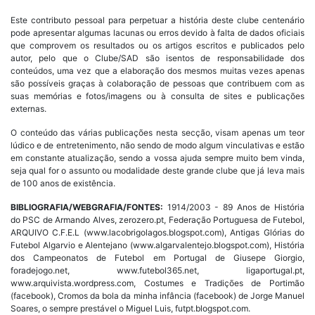
Este contributo pessoal para perpetuar a história deste clube centenário
pode apresentar algumas lacunas ou erros devido à falta de dados oficiais
que comprovem os resultados ou os artigos escritos e publicados pelo
autor, pelo que o Clube/SAD são isentos de responsabilidade dos
conteúdos, uma vez que a elaboração dos mesmos muitas vezes apenas
são possíveis graças à colaboração de pessoas que contribuem com as
suas memórias e fotos/imagens ou à consulta de sites e publicações
externas.
O conteúdo das várias publicações nesta secção, visam apenas um teor
lúdico e de entretenimento, não sendo de modo algum vinculativas e estão
em constante atualização, sendo a vossa ajuda sempre muito bem vinda,
seja qual for o assunto ou modalidade deste grande clube que já leva mais
de 100 anos de existência.
BIBLIOGRAFIA/WEBGRAFIA/FONTES:
1914/2003 - 89 Anos de História
do PSC de Armando Alves, zerozero.pt, Federação Portuguesa de Futebol,
ARQUIVO C.F.E.L (www.lacobrigolagos.blogspot.com), Antigas Glórias do
Futebol Algarvio e Alentejano (www.algarvalentejo.blogspot.com), História
dos Campeonatos de Futebol em Portugal de Giusepe Giorgio,
foradejogo.net, www.futebol365.net, ligaportugal.pt,
www.arquivista.wordpress.com, Costumes e Tradições de Portimão
(facebook), Cromos da bola da minha infância (facebook) de Jorge Manuel
Soares, o sempre prestável o Miguel Luis, futpt.blogspot.com.