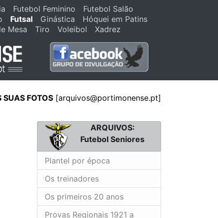
ia
Futebol Feminino
Futebol Salão
o
Futsal
Ginástica
Hóquei em Patins
de Mesa
Tiro
Voleibol
Xadrez
S SUAS FOTOS
[
arquivos@portimonense.pt
]
ARQUIVOS:
Futebol Seniores
Plantel por época
Os treinadores
Os primeiros 20 anos
Provas Regionais 1921 a