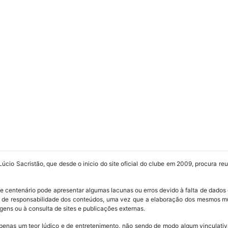
Lúcio Sacristão, que desde o inicio do site oficial do clube em 2009, procura re
ube centenário pode apresentar algumas lacunas ou erros devido à falta de dados 
os de responsabilidade dos conteúdos, uma vez que a elaboração dos mesmos m
ens ou à consulta de sites e publicações externas.
penas um teor lúdico e de entretenimento, não sendo de modo algum vinculativ