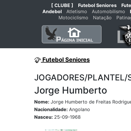
[ CLUBE ]
Futebol Seniores
Fut
Andebol
Atletismo
Automobilismo
Motociclismo
Natação
Patin
Futebol Seniores
JOGADORES/PLANTEL/STA
Jorge Humberto
Nome:
Jorge Humberto de Freitas Rodrigu
Nacionalidade:
Angolano
Nasceu:
25-09-1968