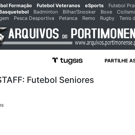
ebol Formação
Futebol Veteranos
eSports
Futebol Pra
Basquetebol
Badminton
Bilhar/Snooker
Boxe
Ciclism
agem
Pesca Desportiva
Petanca
Remo
Rugby
Tenis 
PARTILHE A
FF: Futebol Seniores
es