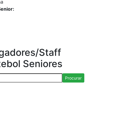
sa
enior:
gadores/Staff
tebol Seniores
Procurar