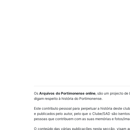
Os
Arquivos do Portimonense online
, são um projecto de 
digam respeito à história do Portimonense.
Este contributo pessoal para perpetuar a história deste cl
e publicados pelo autor, pelo que o Clube/SAD são isent
pessoas que contribuem com as suas memórias e fotos/imag
O conteúdo das várias publicações nesta secção, visam a