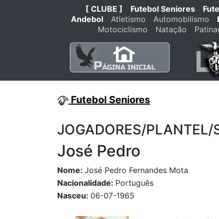
[ CLUBE ]
Futebol Seniores
Fut
Andebol
Atletismo
Automobilismo
Motociclismo
Natação
Patin
Futebol Seniores
JOGADORES/PLANTEL/STA
José Pedro
Nome:
José Pedro Fernandes Mota
Nacionalidade:
Português
Nasceu:
06-07-1965