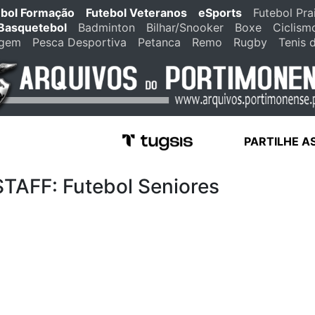
ebol Formação
Futebol Veteranos
eSports
Futebol Pra
Basquetebol
Badminton
Bilhar/Snooker
Boxe
Ciclism
agem
Pesca Desportiva
Petanca
Remo
Rugby
Tenis 
PARTILHE A
FF: Futebol Seniores