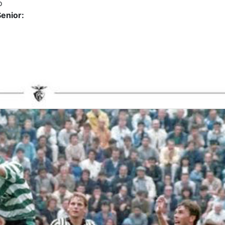
o
enior: