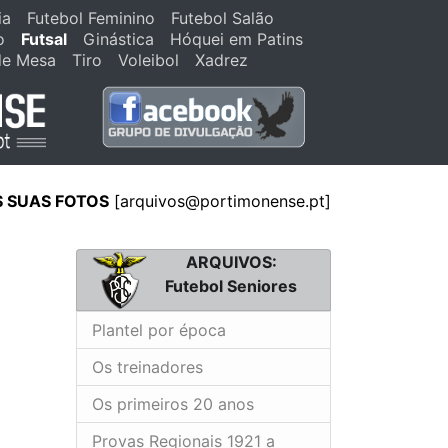
ia
Futebol Feminino
Futebol Salão
o
Futsal
Ginástica
Hóquei em Patins
de Mesa
Tiro
Voleibol
Xadrez
S SUAS FOTOS
[
arquivos@portimonense.pt
]
ARQUIVOS:
Futebol Seniores
Plantel por época
Os treinadores
Os primeiros 20 anos
Provas Regionais 1921 a