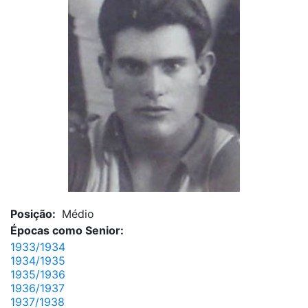
Posição:
Médio
Épocas como Senior:
1933/1934
1934/1935
1935/1936
1936/1937
1937/1938