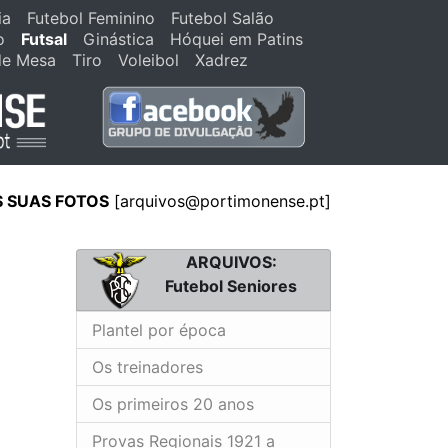
ia
Futebol Feminino
Futebol Salão
o
Futsal
Ginástica
Hóquei em Patins
de Mesa
Tiro
Voleibol
Xadrez
S SUAS FOTOS
[
arquivos@portimonense.pt
]
ARQUIVOS:
Futebol Seniores
Plantel por época
Os treinadores
Os primeiros 20 anos
Provas Regionais 1921 a