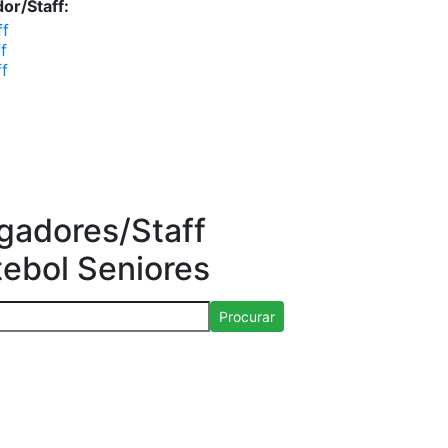
or/Staff:
ff
f
f
gadores/Staff
tebol Seniores
Procurar