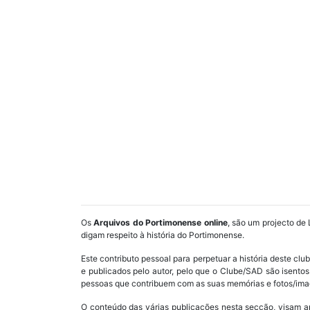
Os
Arquivos do Portimonense online
, são um projecto de 
digam respeito à história do Portimonense.
Este contributo pessoal para perpetuar a história deste cl
e publicados pelo autor, pelo que o Clube/SAD são isent
pessoas que contribuem com as suas memórias e fotos/imag
O conteúdo das várias publicações nesta secção, visam a