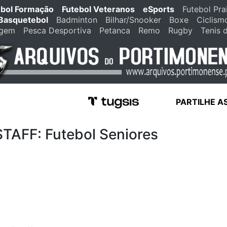
ebol Formação
Futebol Veteranos
eSports
Futebol Pra
Basquetebol
Badminton
Bilhar/Snooker
Boxe
Ciclism
agem
Pesca Desportiva
Petanca
Remo
Rugby
Tenis 
PARTILHE A
FF: Futebol Seniores