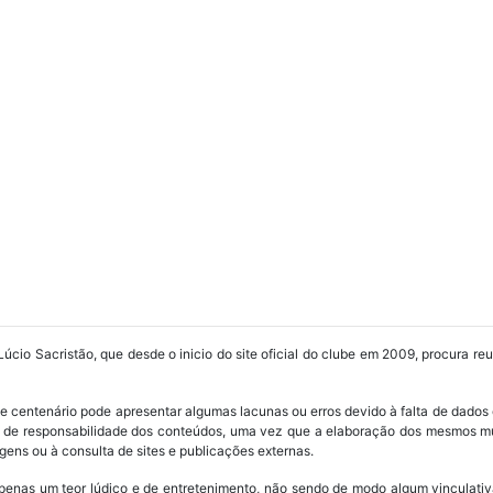
Lúcio Sacristão, que desde o inicio do site oficial do clube em 2009, procura re
ube centenário pode apresentar algumas lacunas ou erros devido à falta de dados 
os de responsabilidade dos conteúdos, uma vez que a elaboração dos mesmos m
ens ou à consulta de sites e publicações externas.
penas um teor lúdico e de entretenimento, não sendo de modo algum vinculativ