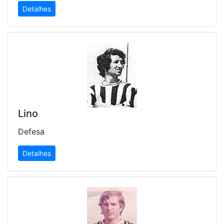
Detalhes
Lino
Defesa
Detalhes