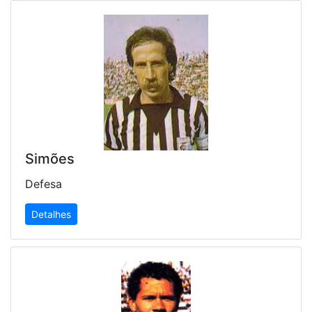
Simões
Defesa
Detalhes