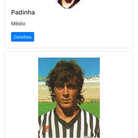
Padinha
Médio
Detalhes