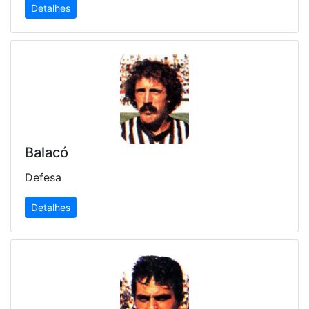
Detalhes
Balacó
Defesa
Detalhes