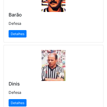
Barão
Defesa
Detalhes
Dinis
Defesa
Detalhes