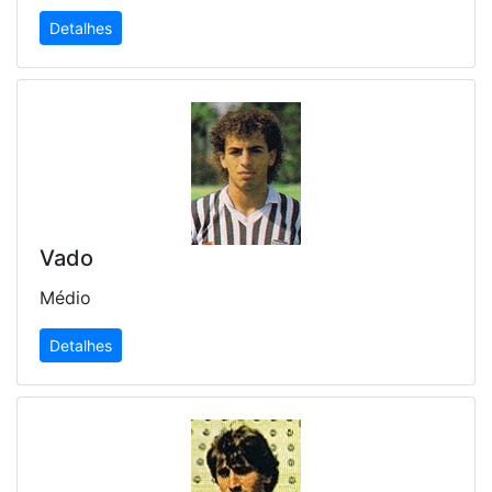
Detalhes
Vado
Médio
Detalhes