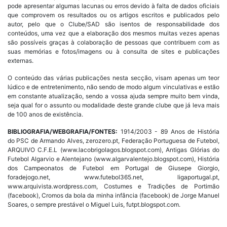
pode apresentar algumas lacunas ou erros devido à falta de dados oficiais
que comprovem os resultados ou os artigos escritos e publicados pelo
autor, pelo que o Clube/SAD são isentos de responsabilidade dos
conteúdos, uma vez que a elaboração dos mesmos muitas vezes apenas
são possíveis graças à colaboração de pessoas que contribuem com as
suas memórias e fotos/imagens ou à consulta de sites e publicações
externas.
O conteúdo das várias publicações nesta secção, visam apenas um teor
lúdico e de entretenimento, não sendo de modo algum vinculativas e estão
em constante atualização, sendo a vossa ajuda sempre muito bem vinda,
seja qual for o assunto ou modalidade deste grande clube que já leva mais
de 100 anos de existência.
BIBLIOGRAFIA/WEBGRAFIA/FONTES:
1914/2003 - 89 Anos de História
do PSC de Armando Alves, zerozero.pt, Federação Portuguesa de Futebol,
ARQUIVO C.F.E.L (www.lacobrigolagos.blogspot.com), Antigas Glórias do
Futebol Algarvio e Alentejano (www.algarvalentejo.blogspot.com), História
dos Campeonatos de Futebol em Portugal de Giusepe Giorgio,
foradejogo.net, www.futebol365.net, ligaportugal.pt,
www.arquivista.wordpress.com, Costumes e Tradições de Portimão
(facebook), Cromos da bola da minha infância (facebook) de Jorge Manuel
Soares, o sempre prestável o Miguel Luis, futpt.blogspot.com.