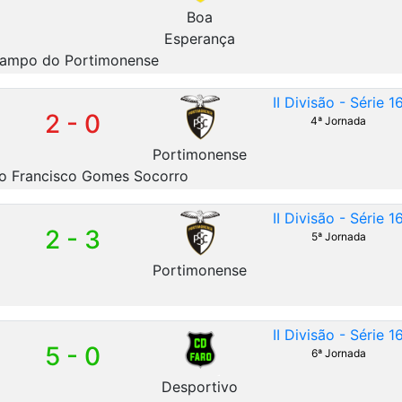
Boa
Esperança
ampo do Portimonense
II Divisão - Série 1
2 - 0
4ª Jornada
Portimonense
 Francisco Gomes Socorro
II Divisão - Série 1
2 - 3
5ª Jornada
Portimonense
II Divisão - Série 1
5 - 0
6ª Jornada
Desportivo