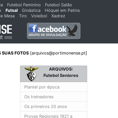
ia
Futebol Feminino
Futebol Salão
o
Futsal
Ginástica
Hóquei em Patins
de Mesa
Tiro
Voleibol
Xadrez
S SUAS FOTOS
[
arquivos@portimonense.pt
]
ARQUIVOS:
Futebol Seniores
Plantel por época
Os treinadores
Os primeiros 20 anos
Provas Regionais 1921 a