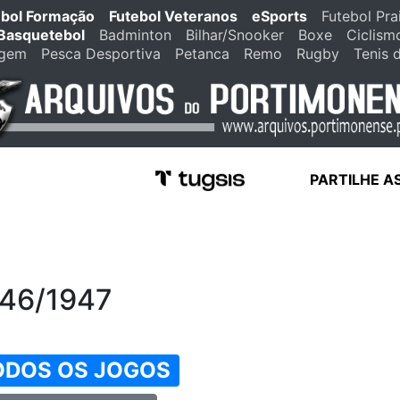
ebol Formação
Futebol Veteranos
eSports
Futebol Pra
Basquetebol
Badminton
Bilhar/Snooker
Boxe
Ciclism
agem
Pesca Desportiva
Petanca
Remo
Rugby
Tenis 
PARTILHE A
946/1947
ODOS OS JOGOS