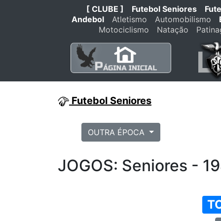
[ CLUBE ]
Futebol Seniores
Fut
Andebol
Atletismo
Automobilismo
Motociclismo
Natação
Patin
Futebol Seniores
OUTRA ÉPOCA
JOGOS: Seniores - 1
T