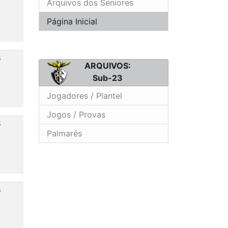
Arquivos dos Seniores
Página Inicial
6
ARQUIVOS:
Sub-23
Jogadores / Plantel
Jogos / Provas
6
Palmarés
6