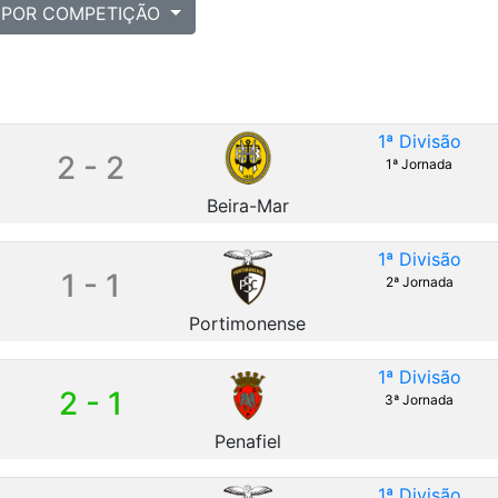
POR COMPETIÇÃO
1ª Divisão
2 - 2
1ª Jornada
Beira-Mar
1ª Divisão
1 - 1
2ª Jornada
Portimonense
1ª Divisão
2 - 1
3ª Jornada
Penafiel
1ª Divisão