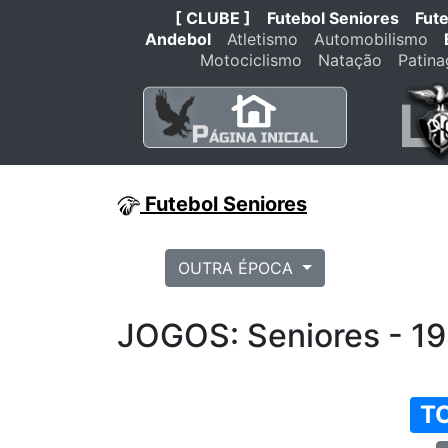
[ CLUBE ]
Futebol Seniores
Fut
Andebol
Atletismo
Automobilismo
Motociclismo
Natação
Patin
Futebol Seniores
OUTRA ÉPOCA
JOGOS: Seniores - 1
T