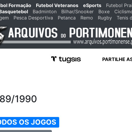
ebol Formação
Futebol Veteranos
eSports
Futebol Pra
Basquetebol
Badminton
Bilhar/Snooker
Boxe
Ciclism
agem
Pesca Desportiva
Petanca
Remo
Rugby
Tenis 
PARTILHE A
989/1990
ODOS OS JOGOS