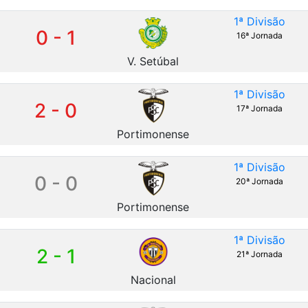
1ª Divisão
0 - 1
16ª Jornada
V. Setúbal
1ª Divisão
2 - 0
17ª Jornada
Portimonense
1ª Divisão
0 - 0
20ª Jornada
Portimonense
1ª Divisão
2 - 1
21ª Jornada
Nacional