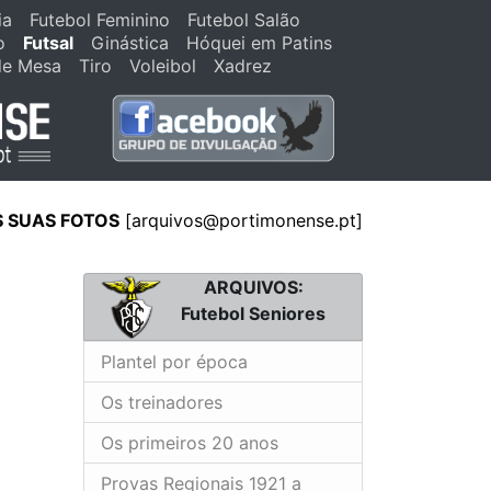
ia
Futebol Feminino
Futebol Salão
o
Futsal
Ginástica
Hóquei em Patins
de Mesa
Tiro
Voleibol
Xadrez
S SUAS FOTOS
[
arquivos@portimonense.pt
]
ARQUIVOS:
Futebol Seniores
Plantel por época
Os treinadores
Os primeiros 20 anos
Provas Regionais 1921 a