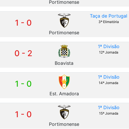
Portimonense
Taça de Portugal
1 - 0
3ª Elimatória
Portimonense
1ª Divisão
0 - 2
12ª Jornada
Boavista
1ª Divisão
1 - 0
14ª Jornada
Est. Amadora
1ª Divisão
1 - 0
15ª Jornada
Portimonense