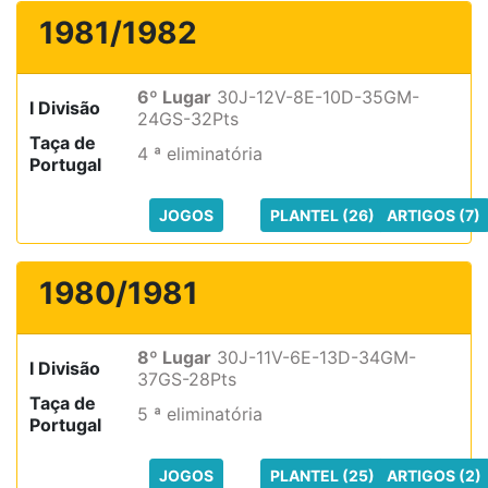
1981/1982
6º Lugar
30J-12V-8E-10D-35GM-
I Divisão
24GS-32Pts
Taça de
4 ª eliminatória
Portugal
JOGOS
PLANTEL (26)
ARTIGOS (7)
1980/1981
8º Lugar
30J-11V-6E-13D-34GM-
I Divisão
37GS-28Pts
Taça de
5 ª eliminatória
Portugal
JOGOS
PLANTEL (25)
ARTIGOS (2)