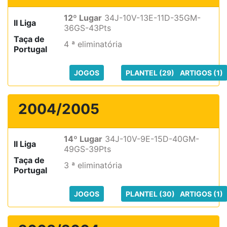
12º Lugar
34J-10V-13E-11D-35GM-
II Liga
36GS-43Pts
Taça de
4 ª eliminatória
Portugal
JOGOS
PLANTEL (29)
ARTIGOS (1)
2004/2005
14º Lugar
34J-10V-9E-15D-40GM-
II Liga
49GS-39Pts
Taça de
3 ª eliminatória
Portugal
JOGOS
PLANTEL (30)
ARTIGOS (1)