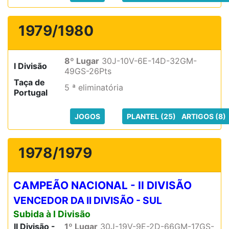
1979/1980
8º Lugar
30J-10V-6E-14D-32GM-
I Divisão
49GS-26Pts
Taça de
5 ª eliminatória
Portugal
JOGOS
PLANTEL (25)
ARTIGOS (8)
1978/1979
CAMPEÃO NACIONAL - II DIVISÃO
VENCEDOR DA II DIVISÃO - SUL
Subida à I Divisão
II Divisão -
1º Lugar
30J-19V-9E-2D-66GM-17GS-