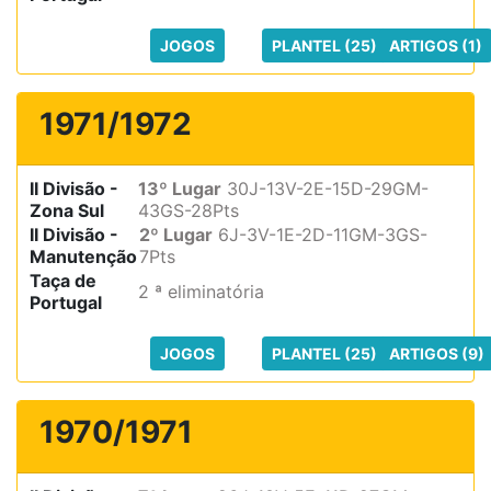
JOGOS
PLANTEL (25)
ARTIGOS (1)
1971/1972
II Divisão -
13º Lugar
30J-13V-2E-15D-29GM-
Zona Sul
43GS-28Pts
II Divisão -
2º Lugar
6J-3V-1E-2D-11GM-3GS-
Manutenção
7Pts
Taça de
2 ª eliminatória
Portugal
JOGOS
PLANTEL (25)
ARTIGOS (9)
1970/1971