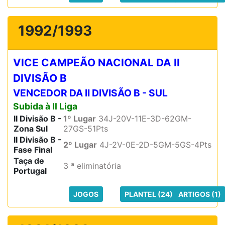
1992/1993
VICE CAMPEÃO NACIONAL DA II
DIVISÃO B
VENCEDOR DA II DIVISÃO B - SUL
Subida à II Liga
II Divisão B -
1º Lugar
34J-20V-11E-3D-62GM-
Zona Sul
27GS-51Pts
II Divisão B -
2º Lugar
4J-2V-0E-2D-5GM-5GS-4Pts
Fase Final
Taça de
3 ª eliminatória
Portugal
JOGOS
PLANTEL (24)
ARTIGOS (1)