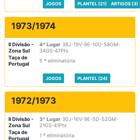
JOGOS
PLANTEL (21)
ARTIGOS (3)
1973/1974
II Divisão -
4º Lugar
38J-19V-9E-10D-58GM-
Zona Sul
34GS-47Pts
Taça de
5 ª eliminatória
Portugal
JOGOS
PLANTEL (24)
1972/1973
II Divisão -
3º Lugar
30J-16V-9E-5D-52GM-
Zona Sul
21GS-41Pts
Taça de
1 ª eliminatória
Portugal