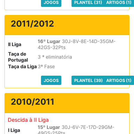
JOGOS
PLANTEL (31)
ARTIGOS (1)
2011/2012
16º Lugar
30J-8V-8E-14D-35GM-
II Liga
42GS-32Pts
Taça de
3 ª eliminatória
Portugal
Taça da Liga
3ª Fase
JOGOS
PLANTEL (39)
ARTIGOS (1)
2010/2011
Descida à II Liga
15º Lugar
30J-6V-7E-17D-29GM-
I Liga
49GS-25Pts