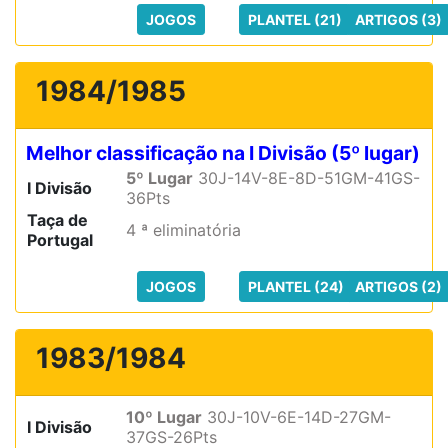
JOGOS
PLANTEL (21)
ARTIGOS (3)
1984/1985
Melhor classificação na I Divisão (5º lugar)
5º Lugar
30J-14V-8E-8D-51GM-41GS-
I Divisão
36Pts
Taça de
4 ª eliminatória
Portugal
JOGOS
PLANTEL (24)
ARTIGOS (2)
1983/1984
10º Lugar
30J-10V-6E-14D-27GM-
I Divisão
37GS-26Pts