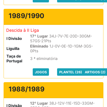
1989/1990
Descida à II Liga
17º Lugar
34J-7V-7E-20D-30GM-
I Divisão
57GS-21Pts
Eliminado
1J-0V-0E-1D-1GM-3GS-
Liguilla
0Pts
Taça de
3 ª eliminatória
Portugal
JOGOS
PLANTEL (26)
ARTIGOS (2)
1988/1989
12º Lugar
38J-12V-11E-15D-33GM-
I Divisão