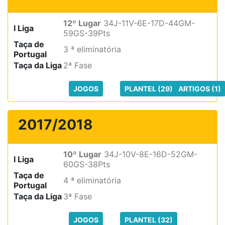
12º Lugar
34J-11V-6E-17D-44GM-
I Liga
59GS-39Pts
Taça de
3 ª eliminatória
Portugal
Taça da Liga
2ª Fase
JOGOS
PLANTEL (29)
ARTIGOS (1)
2017/2018
10º Lugar
34J-10V-8E-16D-52GM-
I Liga
60GS-38Pts
Taça de
4 ª eliminatória
Portugal
Taça da Liga
3ª Fase
JOGOS
PLANTEL (32)