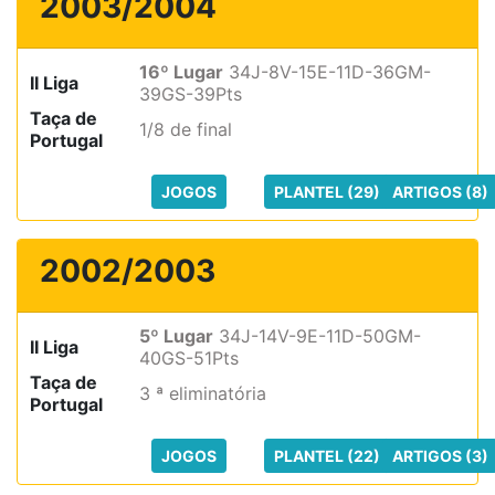
2003/2004
16º Lugar
34J-8V-15E-11D-36GM-
II Liga
39GS-39Pts
Taça de
1/8 de final
Portugal
JOGOS
PLANTEL (29)
ARTIGOS (8)
2002/2003
5º Lugar
34J-14V-9E-11D-50GM-
II Liga
40GS-51Pts
Taça de
3 ª eliminatória
Portugal
JOGOS
PLANTEL (22)
ARTIGOS (3)