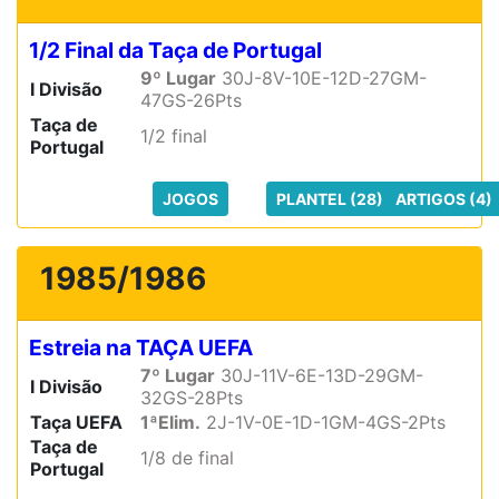
1/2 Final da Taça de Portugal
9º Lugar
30J-8V-10E-12D-27GM-
I Divisão
47GS-26Pts
Taça de
1/2 final
Portugal
JOGOS
PLANTEL (28)
ARTIGOS (4)
1985/1986
Estreia na TAÇA UEFA
7º Lugar
30J-11V-6E-13D-29GM-
I Divisão
32GS-28Pts
Taça UEFA
1ªElim.
2J-1V-0E-1D-1GM-4GS-2Pts
Taça de
1/8 de final
Portugal