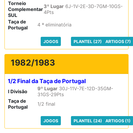
Torneio
3º Lugar
6J-1V-2E-3D-7GM-10GS-
Complementar
4Pts
SUL
Taça de
4 ª eliminatória
Portugal
JOGOS
PLANTEL (27)
ARTIGOS (7)
1982/1983
1/2 Final da Taça de Portugal
9º Lugar
30J-11V-7E-12D-35GM-
I Divisão
31GS-29Pts
Taça de
1/2 final
Portugal
JOGOS
PLANTEL (24)
ARTIGOS (1)