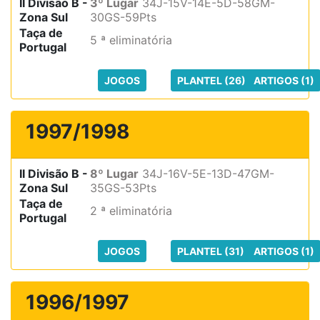
II Divisão B -
3º Lugar
34J-15V-14E-5D-58GM-
Zona Sul
30GS-59Pts
Taça de
5 ª eliminatória
Portugal
JOGOS
PLANTEL (26)
ARTIGOS (1)
1997/1998
II Divisão B -
8º Lugar
34J-16V-5E-13D-47GM-
Zona Sul
35GS-53Pts
Taça de
2 ª eliminatória
Portugal
JOGOS
PLANTEL (31)
ARTIGOS (1)
1996/1997