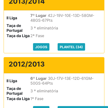
2013/2014
7º Lugar
42J-19V-10E-13D-58GM-
II Liga
48GS-67Pts
Taça de
3 ª eliminatória
Portugal
Taça da Liga
2ª Fase
JOGOS
PLANTEL (34)
2012/2013
6º Lugar
30J-17V-13E-12D-61GM-
II Liga
50GS-64Pts
Taça de
3 ª eliminatória
Portugal
Taça da Liga
1ª Fase