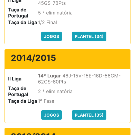
45GS-78Pts
Taça de
5 ª eliminatória
Portugal
Taça da Liga
1/2 Final
JOGOS
PLANTEL (34)
2014/2015
14º Lugar
46J-15V-15E-16D-56GM-
II Liga
62GS-60Pts
Taça de
2 ª eliminatória
Portugal
Taça da Liga
1ª Fase
JOGOS
PLANTEL (35)