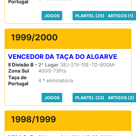
Portugal
JOGOS
PLANTEL (25)
ARTIGOS (1)
1999/2000
VENCEDOR DA TAÇA DO ALGARVE
II Divisão B -
2º Lugar
38J-21V-10E-7D-80GM-
Zona Sul
40GS-73Pts
Taça de
4 ª eliminatória
Portugal
JOGOS
PLANTEL (23)
ARTIGOS (2)
1998/1999