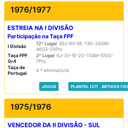
1976/1977
ESTREIA NA I DIVISÃO
Participação na Taça FPF
12º Lugar
30J-8V-9E-13D-34GM-
I Divisão
46GS-25Pts
Taça FPF
2º Lugar
6J-3V-1E-2D-11GM-10GS-
Gr4
7Pts
Taça de
4 ª eliminatória
Portugal
JOGOS
PLANTEL (27)
ARTIGOS (10
1975/1976
VENCEDOR DA II DIVISÃO - SUL