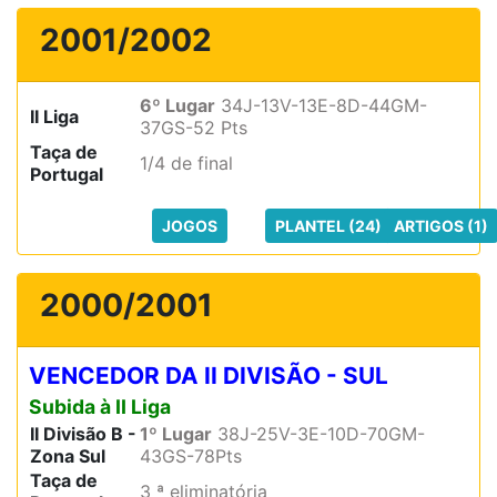
2001/2002
6º Lugar
34J-13V-13E-8D-44GM-
II Liga
37GS-52 Pts
Taça de
1/4 de final
Portugal
JOGOS
PLANTEL (24)
ARTIGOS (1)
2000/2001
VENCEDOR DA II DIVISÃO - SUL
Subida à II Liga
II Divisão B -
1º Lugar
38J-25V-3E-10D-70GM-
Zona Sul
43GS-78Pts
Taça de
3 ª eliminatória