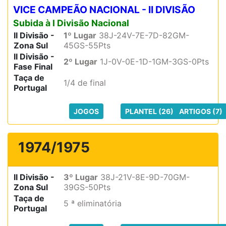
VICE CAMPEÃO NACIONAL - II DIVISÃO
Subida à I Divisão Nacional
II Divisão -
1º Lugar
38J-24V-7E-7D-82GM-
Zona Sul
45GS-55Pts
II Divisão -
2º Lugar
1J-0V-0E-1D-1GM-3GS-0Pts
Fase Final
Taça de
1/4 de final
Portugal
JOGOS
PLANTEL (26)
ARTIGOS (7)
1974/1975
II Divisão -
3º Lugar
38J-21V-8E-9D-70GM-
Zona Sul
39GS-50Pts
Taça de
5 ª eliminatória
Portugal