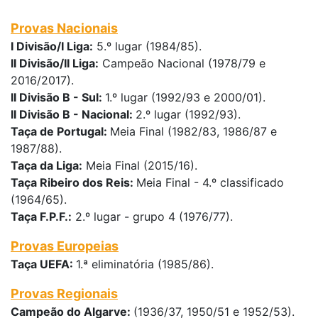
Provas Nacionais
I Divisão/I Liga:
5.º lugar (1984/85).
II Divisão/II Liga:
Campeão Nacional (1978/79 e
2016/2017).
II Divisão B - Sul:
1.º lugar (1992/93 e 2000/01).
II Divisão B - Nacional:
2.º lugar (1992/93).
Taça de Portugal:
Meia Final (1982/83, 1986/87 e
1987/88).
Taça da Liga:
Meia Final (2015/16).
Taça Ribeiro dos Reis:
Meia Final - 4.º classificado
(1964/65).
Taça F.P.F.:
2.º lugar - grupo 4 (1976/77).
Provas Europeias
Taça UEFA:
1.ª eliminatória (1985/86).
Provas Regionais
Campeão do Algarve:
(1936/37, 1950/51 e 1952/53).