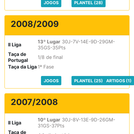
JOGOS
PLANTEL (28)
2008/2009
13º Lugar
30J-7V-14E-9D-29GM-
II Liga
35GS-35Pts
Taça de
1/8 de final
Portugal
Taça da Liga
1ª Fase
JOGOS
PLANTEL (25)
ARTIGOS (1)
2007/2008
10º Lugar
30J-8V-13E-9D-26GM-
II Liga
31GS-37Pts
Taça de