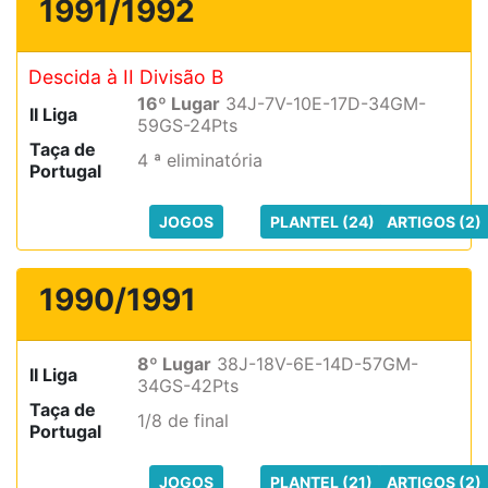
1991/1992
Descida à II Divisão B
16º Lugar
34J-7V-10E-17D-34GM-
II Liga
59GS-24Pts
Taça de
4 ª eliminatória
Portugal
JOGOS
PLANTEL (24)
ARTIGOS (2)
1990/1991
8º Lugar
38J-18V-6E-14D-57GM-
II Liga
34GS-42Pts
Taça de
1/8 de final
Portugal
JOGOS
PLANTEL (21)
ARTIGOS (2)