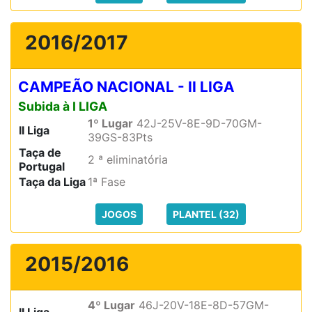
2016/2017
CAMPEÃO NACIONAL - II LIGA
Subida à I LIGA
1º Lugar
42J-25V-8E-9D-70GM-
II Liga
39GS-83Pts
Taça de
2 ª eliminatória
Portugal
Taça da Liga
1ª Fase
JOGOS
PLANTEL (32)
2015/2016
4º Lugar
46J-20V-18E-8D-57GM-
II Liga