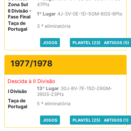
Zona Sul
47Pts
II Divisão -
1º Lugar
4J-3V-0E-1D-5GM-6GS-6Pts
Fase Final
Taça de
3 ª eliminatória
Portugal
JOGOS
PLANTEL (23)
ARTIGOS (5)
1977/1978
Descida à II Divisão
13º Lugar
30J-8V-7E-15D-29GM-
I Divisão
39GS-23Pts
Taça de
5 ª eliminatória
Portugal
JOGOS
PLANTEL (25)
ARTIGOS (1)