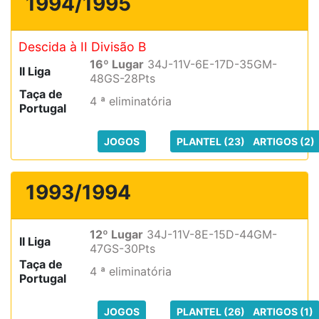
1994/1995
Descida à II Divisão B
16º Lugar
34J-11V-6E-17D-35GM-
II Liga
48GS-28Pts
Taça de
4 ª eliminatória
Portugal
JOGOS
PLANTEL (23)
ARTIGOS (2)
1993/1994
12º Lugar
34J-11V-8E-15D-44GM-
II Liga
47GS-30Pts
Taça de
4 ª eliminatória
Portugal
JOGOS
PLANTEL (26)
ARTIGOS (1)