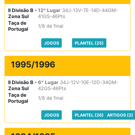
II Divisão B -
12º Lugar
34J-13V-7E-14D-44GM-
Zona Sul
41GS-46Pts
Taça de
1/8 de final
Portugal
JOGOS
PLANTEL (25)
1995/1996
II Divisão B -
6º Lugar
34J-12V-10E-12D-34GM-
Zona Sul
42GS-46Pts
Taça de
1/8 de final
Portugal
JOGOS
PLANTEL (26)
ARTIGOS (2)