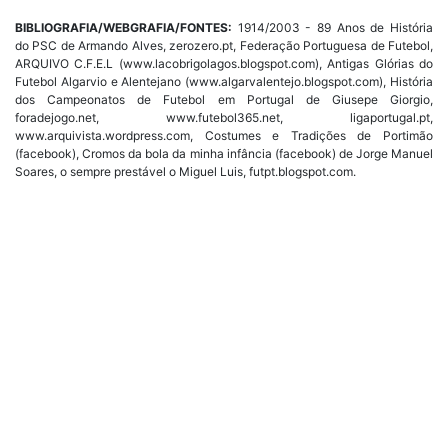
BIBLIOGRAFIA/WEBGRAFIA/FONTES:
1914/2003 - 89 Anos de História
do PSC de Armando Alves, zerozero.pt, Federação Portuguesa de Futebol,
ARQUIVO C.F.E.L (www.lacobrigolagos.blogspot.com), Antigas Glórias do
Futebol Algarvio e Alentejano (www.algarvalentejo.blogspot.com), História
dos Campeonatos de Futebol em Portugal de Giusepe Giorgio,
foradejogo.net, www.futebol365.net, ligaportugal.pt,
www.arquivista.wordpress.com, Costumes e Tradições de Portimão
(facebook), Cromos da bola da minha infância (facebook) de Jorge Manuel
Soares, o sempre prestável o Miguel Luis, futpt.blogspot.com.