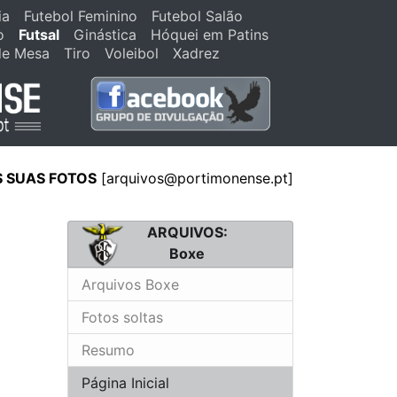
ia
Futebol Feminino
Futebol Salão
o
Futsal
Ginástica
Hóquei em Patins
de Mesa
Tiro
Voleibol
Xadrez
S SUAS FOTOS
[
arquivos@portimonense.pt
]
ARQUIVOS:
Boxe
Arquivos Boxe
Fotos soltas
Resumo
Página Inicial