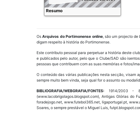
Resumo
Os
Arquivos do Portimonense online
, são um projecto de 
digam respeito à história do Portimonense.
Este contributo pessoal para perpetuar a história deste cl
e publicados pelo autor, pelo que o Clube/SAD são isent
pessoas que contribuem com as suas memórias e fotos/imag
O conteúdo das várias publicações nesta secção, visam a
sempre muito bem vinda, seja qual for o assunto ou modalid
BIBLIOGRAFIA/WEBGRAFIA/FONTES:
1914/2003 - 89 
(www.lacobrigolagos.blogspot.com), Antigas Glórias do F
foradejogo.net, www.futebol365.net, ligaportugal.pt, ww
Soares, o sempre prestável o Miguel Luis, futpt.blogspot.co