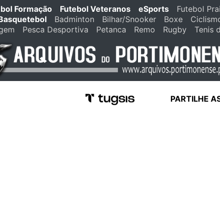
ebol Formação
Futebol Veteranos
eSports
Futebol Pra
Basquetebol
Badminton
Bilhar/Snooker
Boxe
Ciclism
agem
Pesca Desportiva
Petanca
Remo
Rugby
Tenis 
PARTILHE A