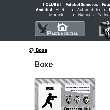
[ CLUBE ]
Futebol Seniores
Fut
Andebol
Atletismo
Automobilismo
Motociclismo
Natação
Patin
Boxe
Boxe