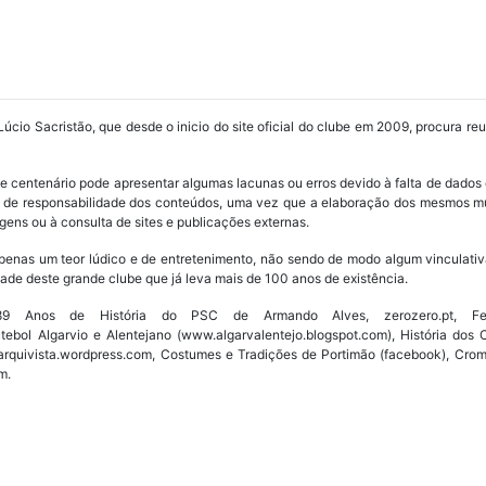
Lúcio Sacristão, que desde o inicio do site oficial do clube em 2009, procura re
ube centenário pode apresentar algumas lacunas ou erros devido à falta de dados 
os de responsabilidade dos conteúdos, uma vez que a elaboração dos mesmos m
ens ou à consulta de sites e publicações externas.
penas um teor lúdico e de entretenimento, não sendo de modo algum vinculativ
ade deste grande clube que já leva mais de 100 anos de existência.
Anos de História do PSC de Armando Alves, zerozero.pt, Fede
utebol Algarvio e Alentejano (www.algarvalentejo.blogspot.com), História do
w.arquivista.wordpress.com, Costumes e Tradições de Portimão (facebook), Cro
m.