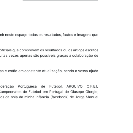
unir neste espaço todos os resultados, factos e imagens que
oficiais que comprovem os resultados ou os artigos escritos
uitas vezes apenas são possíveis graças à colaboração de
as e estão em constante atualização, sendo a vossa ajuda
ração Portuguesa de Futebol, ARQUIVO C.F.E.L
s Campeonatos de Futebol em Portugal de Giusepe Giorgio,
mos da bola da minha infância (facebook) de Jorge Manuel